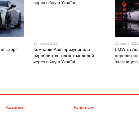
30 травня 2022
27 травня 2022
й історії
Компанія Audi призупинила
BMW та Aud
виробництво кількох моделей
перевезенн
через війну в Україні
залізницею
Каталог
Клієнтам
Запчастини Audi (Ауді)
Вхід до кабінету
Запчастини Volkswagen (VW)
Про нас
Запчастини Skoda (Шкода)
Оплата і доставка
Запчастини Seat (Сеат)
Обмін та повернення