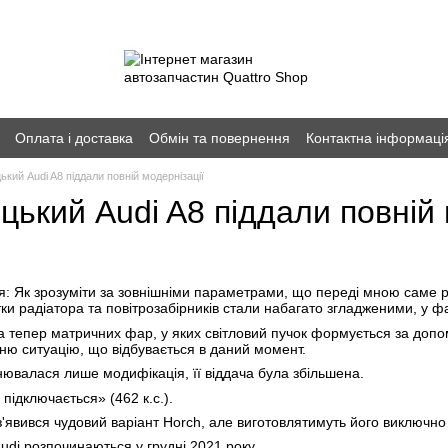
Оплата і доставка
Обмін та повернення
Контактна інформаці
кий Audi A8 піддали повній модернізації
ький Audi A8 піддали повній 
я: Як зрозуміти за зовнішніми параметрами, що переді мною саме ре
ітки радіатора та повітрозабірників стали набагато згладженими, у 
 тепер матричних фар, у яких світловий пучок формується за допомо
ню ситуацію, що відбувається в даний момент.
інювалася лише модифікація, її віддача була збільшена.
 підключається» (462 к.с.).
з'явився чудовий варіант Horch, але виготовлятимуть його виключно
udi розпочинаються у грудні 2021 року.