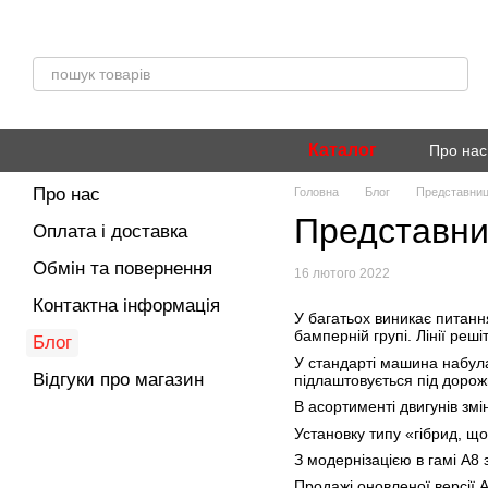
Перейти до основного контенту
Каталог
Про нас
Про нас
Головна
Блог
Представниць
Представниц
Оплата і доставка
Обмін та повернення
16 лютого 2022
Контактна інформація
У багатьох виникає питанн
бамперній групі. Лінії реш
Блог
У стандарті машина набула
Відгуки про магазин
підлаштовується під дорож
В асортименті двигунів зм
Установку типу «гібрид, що
З модернізацією в гамі A8 
Продажі оновленої версії A