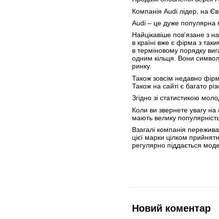
Компанія Audi лідер, на 
Audi – це дуже популярна 
Найцікавіше пов'язане з на
в країні вже є фірма з так
в терміновому порядку виг
одним кільця. Вони символ
ринку.
Також зовсім недавно фірм
Також на сайті є багато рі
Згідно зі статистикою мол
Коли ви звернете увагу на 
мають велику популярність 
Взагалі компанія переживал
цієї марки цілком прийнятн
регулярно піддається модер
Новий коментар