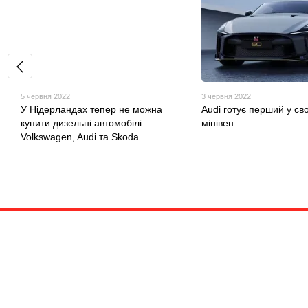
5 червня 2022
3 червня 2022
У Нідерландах тепер не можна
Audi готує перший у свої
купити дизельні автомобілі
мінівен
Volkswagen, Audi та Skoda
© 2020—2026
QuattroShop
Приймаємо до оплати