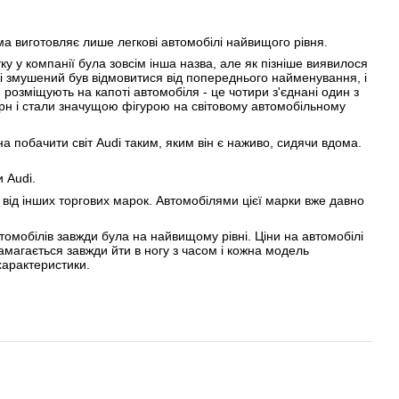
ма виготовляє лише легкові автомобілі найвищого рівня.
у у компанії була зовсім інша назва, але як пізніше виявилося
udi змушений був відмовитися від попереднього найменування, і
розміщують на капоті автомобіля - це чотири з'єднані один з
церн і стали значущою фігурою на світовому автомобільному
побачити світ Audi таким, яким він є наживо, сидячи вдома.
 Audi.
ну від інших торгових марок. Автомобілями цієї марки вже давно
втомобілів завжди була на найвищому рівні. Ціни на автомобілі
амагається завжди йти в ногу з часом і кожна модель
характеристики.