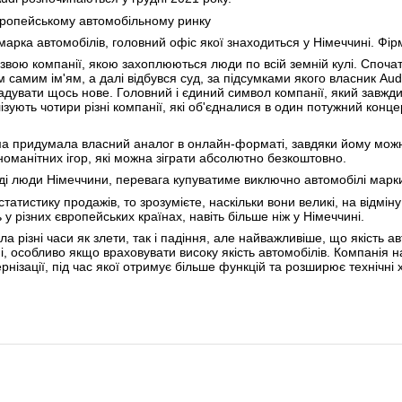
Європейському автомобільному ринку
марка автомобілів, головний офіс якої знаходиться у Німеччині. Фір
звою компанії, якою захоплюються люди по всій земній кулі. Спочатк
им самим ім'ям, а далі відбувся суд, за підсумками якого власник A
адувати щось нове. Головний і єдиний символ компанії, який завжди 
ізують чотири різні компанії, які об'єдналися в один потужний кон
а придумала власний аналог в онлайн-форматі, завдяки йому можна 
зноманітних ігор, які можна зіграти абсолютно безкоштовно.
оді люди Німеччини, перевага купуватиме виключно автомобілі марки
статистику продажів, то зрозумієте, наскільки вони великі, на відмі
у різних європейських країнах, навіть більше ніж у Німеччині.
а різні часи як злети, так і падіння, але найважливіше, що якість а
і, особливо якщо враховувати високу якість автомобілів. Компанія н
нізації, під час якої отримує більше функцій та розширює технічні 