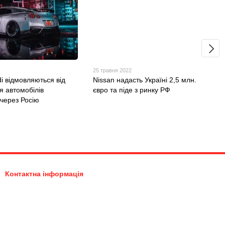
25 травня 2022
i відмовляються від
Nissan надасть Україні 2,5 млн.
я автомобілів
євро та піде з ринку РФ
 через Росію
Контактна інформація
097-635-05-05
0976350505
quattrokiev@gmail.com
Передзвонити вам?
Київ, вул. Березняківська 19