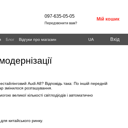
097-635-05-05
Мій кошик
Передзвонити вам?
Вхід
я
Блог
Відгуки про магазин
UA
модернізації
стайлінговий Audi A8? Відповідь така: По іншій передній
фар змінилося розташування.
гою великої кількості світлодіодів і автоматично
 для китайського ринку.