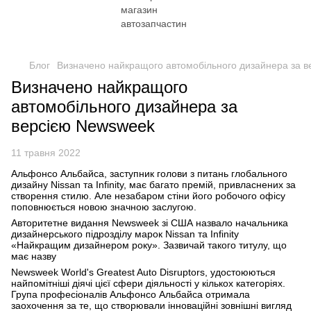
Блог
Визначено найкращого автомобільного дизайнера за 
Визначено найкращого
автомобільного дизайнера за
версією Newsweek
11 травня 2022
Альфонсо Альбайса, заступник голови з питань глобального
дизайну Nissan та Infinity, має багато премій, привласнених за
створення стилю. Але незабаром стіни його робочого офісу
поповнюється новою значною заслугою.
Авторитетне видання Newsweek зі США назвало начальника
дизайнерського підрозділу марок Nissan та Infinity
«Найкращим дизайнером року». Зазвичай такого титулу, що
має назву
Newsweek World's Greatest Auto Disruptors, удостоюються
найпомітніші діячі цієї сфери діяльності у кількох категоріях.
Група професіоналів Альфонсо Альбайса отримала
заохочення за те, що створювали інноваційні зовнішні вигляд