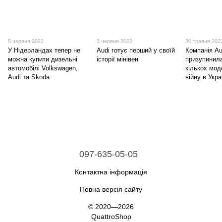
5 червня 2022
3 червня 2022
30 травня 202
У Нідерландах тепер не
Audi готує перший у своїй
Компанія Au
можна купити дизельні
історії мінівен
призупинил
автомобілі Volkswagen,
кількох мод
Audi та Skoda
війну в Укра
097-635-05-05
Контактна інформація
Повна версія сайту
© 2020—2026
QuattroShop