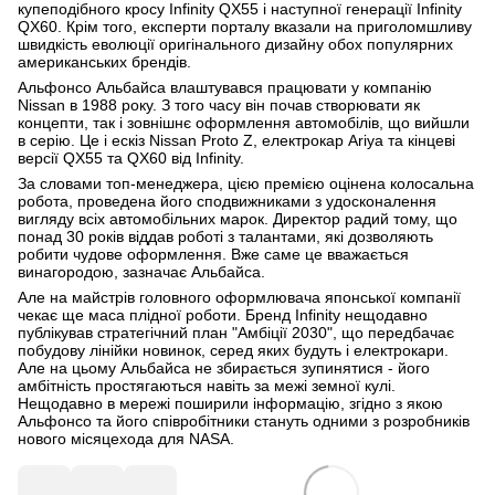
купеподібного кросу Infinity QX55 і наступної генерації Infinity
QX60. Крім того, експерти порталу вказали на приголомшливу
швидкість еволюції оригінального дизайну обох популярних
американських брендів.
Альфонсо Альбайса влаштувався працювати у компанію
Nissan в 1988 року. З того часу він почав створювати як
концепти, так і зовнішнє оформлення автомобілів, що вийшли
в серію. Це і ескіз Nissan Proto Z, електрокар Ariya та кінцеві
версії QX55 та QX60 від Infinity.
За словами топ-менеджера, цією премією оцінена колосальна
робота, проведена його сподвижниками з удосконалення
вигляду всіх автомобільних марок. Директор радий тому, що
понад 30 років віддав роботі з талантами, які дозволяють
робити чудове оформлення. Вже саме це вважається
винагородою, зазначає Альбайса.
Але на майстрів головного оформлювача японської компанії
чекає ще маса плідної роботи. Бренд Infinity нещодавно
публікував стратегічний план "Амбіції 2030", що передбачає
побудову лінійки новинок, серед яких будуть і електрокари.
Але на цьому Альбайса не збирається зупинятися - його
амбітність простягаються навіть за межі земної кулі.
Нещодавно в мережі поширили інформацію, згідно з якою
Альфонсо та його співробітники стануть одними з розробників
нового місяцехода для NASA.