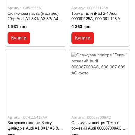
Артикул: G052565A1
Артикул: 000061125A
Силіконова паста (мастило)
Тримач для iPad 2-4 Audi
20гр Audi A1 8X1/ A3 8P/ A4
000061125A, 000 061 125 A
B7/ A5 B8/ A6 C6/ A7 C7/ A8
1 931 грн
4 363 грн
D3/ Allroad B8 G052565A1,
G05 256 5A1
Купити
Купити
Артикул: 06H115418AA
Артикул: 000087009AC
Заглушка головки блоку
Освіжувач повітря "Гекон"
циліндрів Audi A1 8X1/ A3 8V/
рожевий Audi 000087009AC,
A4 B9/ A5 B9/ A6 C8/ A7 C8/
000 087 009 AC