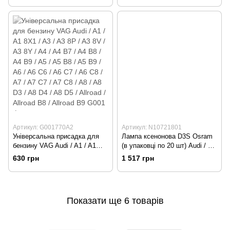
VW Touareg 3
VW Touareg 3
Артикул: G001770A2
Артикул: N10721801
Універсальна присадка для
Лампа ксенонова D3S Osram
бензину VAG Audi / A1 / A1
(в упаковці по 20 шт) Audi / A1
8X1 / A3 / A3 8P / A3 8V / A3
/ A1 8X1 / A3 / A3 8P / A4 / A4
630 грн
1 517 грн
8Y / A4 / A4 B7 / A4 B8 / A4 B9
B7 / A4 B8 / A5 / A5 B8 / A6 /
/ A5 / A5 B8 / A5 B9 / A6 / A6
A6 C6 / A6 C7 / A7 / A7 C7 / A8
C6 / A6 C7 / A6 С8 / A7 / A7 C7
/ A8 D3 / A8 D4 / Allroad / Q3 /
/ A7 C8 / A8 / A8 D3 / A8 D4 /
Q3 8U / Q5 / Q5 B8 / Q7 / Q7
Показати ще 6 товарів
A8 D5 / Allroad / Allroad B8 /
4L / R8 / R8 MK1 / S4 / S4 B8 /
Allroad B9 G001
S5 N1072