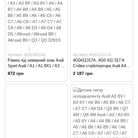
1
Артикул: 3291900100
Артикул: 4G0411317A
Рамка під номерний знак Audi
4G0411317A, 4G0 411 317 A
Sport Audi / A1 / A1 8X1 / A3 /
Стійка стабілізатора Audi A4
A3 8P / A3 8V / A4 / A4 B7 / A4
B8 / A5 B8 / A6 C7 / A7 C7 / A8
872 грн
2 187 грн
B8 / A4 B9 / A5 / A5 B8 / A5 B9
D4 / Q5 B8 / Q7 4M / Q8 4M /
/ A6 / A6 C6 / A6 C7 / A6 С8 /
VW Touareg 3
A7 / A7 C7 / A7 C8 / A8 / A8 D3
/ A8 D4 / A8 D5 / Allroad /
Allroad B8 / Allroad B9 / Q3 /
Q3 32919