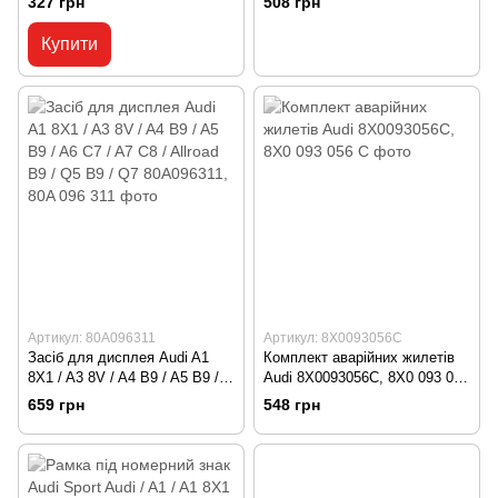
327 грн
508 грн
Q5 B9/ Q7 4M/ Q8 4M
06H115418AA, 06H 115 418 AA
Купити
Артикул: 80A096311
Артикул: 8X0093056C
Засіб для дисплея Audi A1
Комплект аварійних жилетів
8X1 / A3 8V / A4 B9 / A5 B9 /
Audi 8X0093056C, 8X0 093 056
A6 C7 / A7 C8 / Allroad B9 / Q5
C
659 грн
548 грн
B9 / Q7 80A096311, 80A 096
311