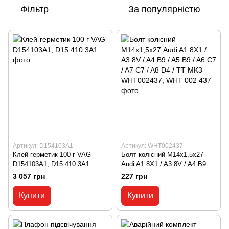
Фільтр
За популярністю
Артикул: D154103A1
Артикул: WHT002437
Клей-герметик 100 г VAG
Болт колісний М14х1,5х27
D154103A1, D15 410 3A1
Audi A1 8X1 / A3 8V / A4 B9 /
A5 B9 / A6 C7 / A7 C7 / A8 D4 /
3 057 грн
227 грн
TT MK3 WHT002437, WHT 002
437
Купити
Купити