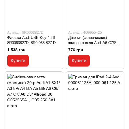
Артикул: 8R0063827D
Артикул: 4G9955425
Флешка Audi USB Key 4 Гб
Двірник (склоочисник)
8R0063827D, 8R0 063 827 D
заднього скла Audi A6 C7/S6
C7/RS6 С7 4G9955425, 4G9
1 538 грн
776 грн
955 425
Купити
Купити