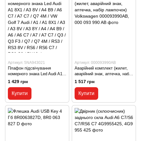
Артикул: 5NA943021
Артикул: 000093990AB
Плафон підсвічування
Аварійний комплект (жилет,
номерного знака Led Audi A1
аварійний знак, аптечка, набір
8X1 / A3 8V / A4 B9 / A6 C7 /
лампочок) Volkswagen
1 429 грн
1 517 грн
A7 C7 / Q7 4M / VW Golf 7
000093990AB, 000 093 990 AB
Audi / A1 / A1 8X1 / A3 / A3 8V
Купити
Купити
/ A3 8Y / A4 / A4 B9 / A6 / A6
C7 / A7 / A7 C7 / Q3 / Q3 F3 /
Q7 / Q7 4M / RS3 / RS3 8V /
RS6 / RS6 С7 / RS6 C8 / 5NA9