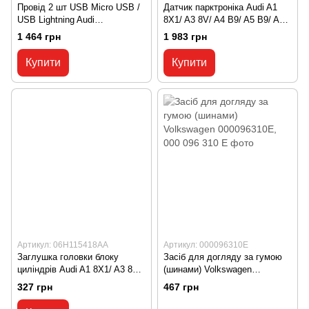
Провід 2 шт USB Micro USB /
Датчик парктроніка Audi A1
USB Lightning Audi
8X1/ A3 8V/ A4 B9/ A5 B9/ A6
8S0051435E, 8S0 051 435 E
C8/ A7 C8/ Q3 F3/ Q5 B9/ Q7
1 464 грн
1 983 грн
4M 5Q0919297BGRU, 5Q0 919
297 BGRU
Купити
Купити
Артикул: 06H115418AA
Артикул: 000096310E
Заглушка головки блоку
Засіб для догляду за гумою
циліндрів Audi A1 8X1/ A3 8V/
(шинами) Volkswagen
A4 B9/ A5 B9/ A6 C8/ A7 C8/
000096310E, 000 096 310 E
327 грн
467 грн
Q5 B9/ Q7 4M/ Q8 4M
06H115418AA, 06H 115 418 AA