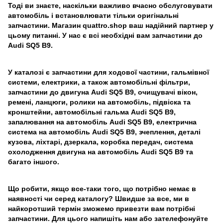
Тоді ви знаєте, наскільки важливо вчасно обслуговувати
автомобіль і встановлювати тільки оригінальні
запчастини. Магазин quattro.shop ваш надійний партнер у
цьому питанні. У нас є всі необхідні вам запчастини до
Audi SQ5 B9.
У каталозі є запчастини для ходової частини, гальмівної
системи, електрики, а також автомобільні фільтри,
запчастини до двигуна Audi SQ5 B9, очищувачі вікон,
ремені, ланцюги, ролики на автомобіль, підвіска та
кронштейни, автомобільні гальма Audi SQ5 B9,
запалювання на автомобіль Audi SQ5 B9, електрична
система на автомобіль Audi SQ5 B9, зчеплення, деталі
кузова, ліхтарі, дзеркала, коробка передач, система
охолодження двигуна на автомобіль Audi SQ5 B9 та
багато іншого.
Що робити, якщо все-таки того, що потрібно немає в
наявності чи серед каталогу? Швидше за все, ми в
найкоротший термін зможемо привезти вам потрібні
запчастини. Для цього напишіть нам або зателефонуйте