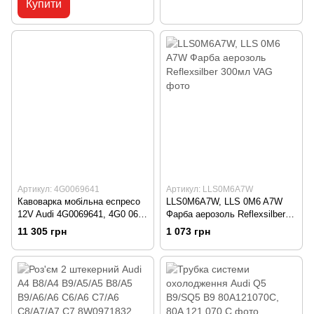
Купити
Артикул: 4G0069641
Артикул: LLS0M6A7W
Кавоварка мобільна еспресо
LLS0M6A7W, LLS 0M6 A7W
12V Audi 4G0069641, 4G0 069
Фарба аерозоль Reflexsilber
641
300мл VAG
11 305 грн
1 073 грн