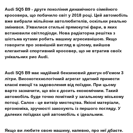
Audi SQ5 B9 - друге покоління динамічного сімейного
кросовера, що побачило світ у 2018 році. Цей автомобіль
вже вибрали мільйони автолюбителів, оскільки реально
змінився. З'явилися стильні прямокутні фари, в яких
встановили світлодіоди. Нова радіаторна решітка з
шістьма кутами робить машину агресивнішою. Якщо
говорити про зовнішній вигляд в цілому, вийшов
елегантний спортивний кросовер, що не втратив своїх
унікальних рис Audi.
Audi SQ5 B9 має надійний бензиновий двигун об'ємом 3
літри. Високотехнологічний агрегат здатний принести
класні емоції та задоволення від поїздки. При цьому
варто зазначити, що він є досить економічним. Такий
автомобіль буде точно помітний у загальному міському
потоці. Салон - це витвір мистецтва. Якісні матеріали,
ергономіка, зручності закохують із першого погляду. У
далеких поїздках цей автомобіль є ідеальним.
Якщо ви любите свою машину, напевно, про неї дбаєте.