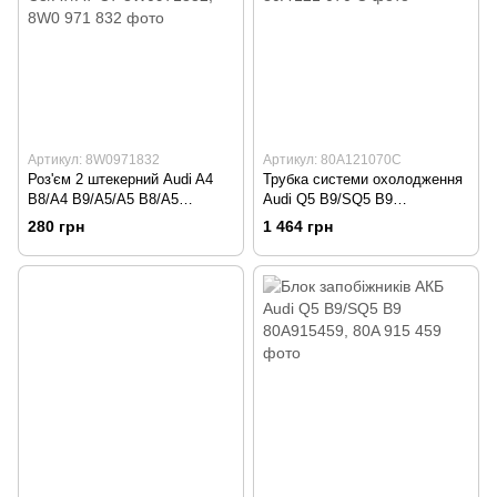
Артикул: 8W0971832
Артикул: 80A121070C
Роз'єм 2 штекерний Audi A4
Трубка системи охолодження
B8/A4 B9/A5/A5 B8/A5
Audi Q5 B9/SQ5 B9
B9/A6/A6 C6/A6 C7/A6
80A121070C, 80A 121 070 C
280 грн
1 464 грн
C8/A7/A7 C7 8W0971832, 8W0
971 832