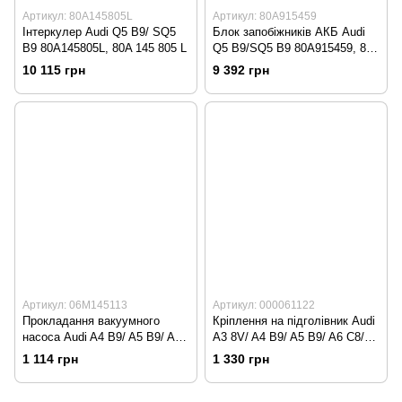
Артикул: 80A145805L
Артикул: 80A915459
Інтеркулер Audi Q5 B9/ SQ5
Блок запобіжників АКБ Audi
B9 80A145805L, 80A 145 805 L
Q5 B9/SQ5 B9 80A915459, 80A
915 459
10 115 грн
9 392 грн
Артикул: 06M145113
Артикул: 000061122
Прокладання вакуумного
Кріплення на підголівник Audi
насоса Audi A4 B9/ A5 B9/ A6
A3 8V/ A4 B9/ A5 B9/ A6 C8/
C8/ A7 C8/ A8 D5/ Q7 4M/ Q8
A7 C8/ Q7 4M/ Q8 4M
1 114 грн
1 330 грн
4M 06M145113, 06M 145 113
000061122, 000 061 122