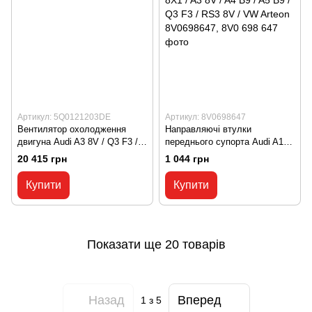
Артикул: 5Q0121203DE
Артикул: 8V0698647
Вентилятор охолодження
Направляючі втулки
двигуна Audi A3 8V / Q3 F3 /
переднього супорта Audi A1
TT MK3 / VW Golf 7 / Passat
8X1 / A3 8V / A4 B9 / A5 B9 /
20 415 грн
1 044 грн
B8 / Tiguan 2 / T-Roc A11
Q3 F3 / RS3 8V / VW Arteon
5Q0121203DE, 5Q0 121 203
8V0698647, 8V0 698 647
Купити
Купити
DE
Показати ще 20 товарів
Назад
Вперед
1
з 5