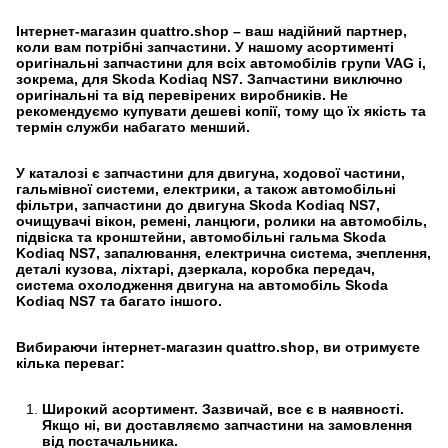
Інтернет-магазин quattro.shop – ваш надійний партнер,
коли вам потрібні запчастини. У нашому асортименті
оригінальні запчастини для всіх автомобілів групи VAG і,
зокрема, для Skoda Kodiaq NS7. Запчастини виключно
оригінальні та від перевірених виробників. Не
рекомендуємо купувати дешеві копії, тому що їх якість та
термін служби набагато менший.
У каталозі є запчастини для двигуна, ходової частини,
гальмівної системи, електрики, а також автомобільні
фільтри, запчастини до двигуна Skoda Kodiaq NS7,
очищувачі вікон, ремені, ланцюги, ролики на автомобіль,
підвіска та кронштейни, автомобільні гальма Skoda
Kodiaq NS7, запалювання, електрична система, зчеплення,
деталі кузова, ліхтарі, дзеркала, коробка передач,
система охолодження двигуна на автомобіль Skoda
Kodiaq NS7 та багато іншого.
Вибираючи інтернет-магазин quattro.shop, ви отримуєте
кілька переваг:
Широкий асортимент. Зазвичай, все є в наявності.
Якщо ні, ви доставляємо запчастини на замовлення
від постачальника.