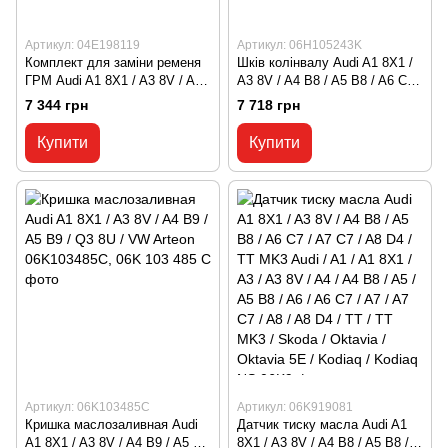
Артикул: 04E198119
Артикул: 06H105243K
Комплект для заміни ременя
Шків колінвалу Audi A1 8X1 /
ГРМ Audi A1 8X1 / A3 8V / A4
A3 8V / A4 B8 / A5 B8 / A6 C7 /
B9 / A5 B9 / Q3 8U / VW Beetle
A7 C7 / VW Golf 7 / Passat B7
7 344 грн
7 718 грн
5C / Jetta 6 Audi / A1 / A1 8X1 /
06H105243K, 06H 105 243 K
A3 / A3 8V / A4 / A4 B9 / A5 /
Купити
Купити
A5 B9 / Q3 / Q3 8U / VW /
Jetta / Jetta 6 / Beetle / Beetle
5C / Skoda / Kodiaq / Kodiaq
NS7 / Sup 04E1
Артикул: 06K103485C
Артикул: 06K919081
Кришка маслозаливная Audi
Датчик тиску масла Audi A1
A1 8X1 / A3 8V / A4 B9 / A5 B9
8X1 / A3 8V / A4 B8 / A5 B8 /