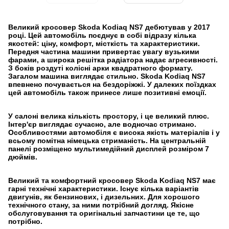
Великий кросовер Skoda Kodiaq NS7 дебютував у 2017
році. Цей автомобіль поєднує в собі відразу кілька
якостей: ціну, комфорт, місткість та характеристики.
Передня частина машини привертає увагу вузькими
фарами, а широка решітка радіатора надає агресивності.
З боків роздуті колісні арки квадратного формату.
Загалом машина виглядає стильно. Skoda Kodiaq NS7
впевнено почувається на бездоріжжі. У далеких поїздках
цей автомобіль також принесе лише позитивні емоції.
У салоні велика кількість простору, і це великий плюс.
Інтер'єр виглядає сучасно, але водночас стримано.
Особливостями автомобіля є висока якість матеріалів і у
всьому помітна німецька стриманість. На центральній
панелі розміщено мультимедійний дисплей розміром 7
дюймів.
Великий та комфортний кросовер Skoda Kodiaq NS7 має
гарні технічні характеристики. Існує кілька варіантів
двигунів, як бензинових, і дизельних. Для хорошого
технічного стану, за ними потрібний догляд. Якісне
обслуговування та оригінальні запчастини це те, що
потрібно.