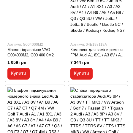
Артикул: G004000M2
Артикул: 04E198119A
Масло гідравлічне VAG
Комплект для заміни ременя
G004000M2, G00 400 0M2
ГРМ Audi A1 8X1 / A3 8V / A4
B9 / A5 B9 / Q3 8U / VW Beetle
1 056 грн
7 344 грн
5C / Jetta 6 Audi / A1 / A1 8X1 /
A3 / A3 8V / A4 / A4 B9 / A5 /
Купити
Купити
A5 B9 / Q3 / Q3 8U / VW /
Jetta / Jetta 6 / Beetle / Beetle
5C / Skoda / Kodiaq / Kodiaq
NS7 / Sup 04E1