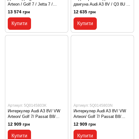
Arteon / Golf 7 / Jetta 7 /
двигуна Audi A3 8V / Q3 8U /
Passat B8 / Tiguan 2 / T-Roc
VW Arteon / Golf 7 / Golf 8 /
13 574 грн
12 635 грн
A11 / Skoda Karoq NU7 VW /
Jetta 7 / Passat B8
Arteon / Golf / Golf 7 / Jetta /
5Q0121251GN, 5Q0 121 251
Купити
Купити
Jetta 7 / Passat / Passat B8 /
GN
Tiguan / Tiguan 2 / T-Roc / T-
Roc A11 / Skoda / Oktavia /
Oktavia 5E / Karo 5Q09
Артикул: 5Q0145803K
Артикул: 5Q0145803N
Интеркулер Audi A3 8V/ VW
Интеркулер Audi A3 8V/ VW
Arteon/ Golf 7/ Passat B8/
Arteon/ Golf 7/ Passat B8/
Tiguan 2/ T-Roc/ Skoda Kodiaq
Tiguan 2/ T-Roc/ Skoda Kodiaq
12 909 грн
12 909 грн
NS7/ Seat Leon 5F
NS7/ Seat Leon 5F
5Q0145803K, 5Q0 145 803 K
5Q0145803N, 5Q0 145 803 N
Купити
Купити