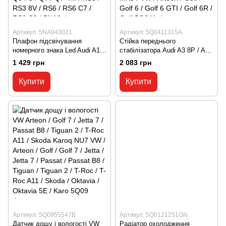
Артикул: 5NA943021
Артикул: 5Q0411315A
Плафон підсвічування
Стійка переднього
номерного знака Led Audi A1
стабілізатора Audi A3 8P / A3
8X1 / A3 8V / A4 B9 / A6 C7 /
8V / TT MK3 / VW Arteon / Golf
1 429 грн
2 083 грн
A7 C7 / Q7 4M / VW Golf 7
7 / Passat B7 / Tiguan 2 Audi /
Audi / A1 / A1 8X1 / A3 / A3 8V
A3 / A3 8P / A3 8V / Q3 / Q3
Купити
Купити
/ A3 8Y / A4 / A4 B9 / A6 / A6
8U / TT / TT MK3 / TTRS /
C7 / A7 / A7 C7 / Q3 / Q3 F3 /
TTRS 8V / TTS / TTS MK3 /
Q7 / Q7 4M / RS3 / RS3 8V /
VW / Arteon / Golf / Golf 6 /
RS6 / RS6 С7 / RS6 C8 / 5NA9
Golf 6 GTI / Golf 6R / Golf
5Q041
Артикул: 5Q0955547B
Артикул: 5Q0121251GN
Датчик дощу і вологості VW
Радіатор охолодження