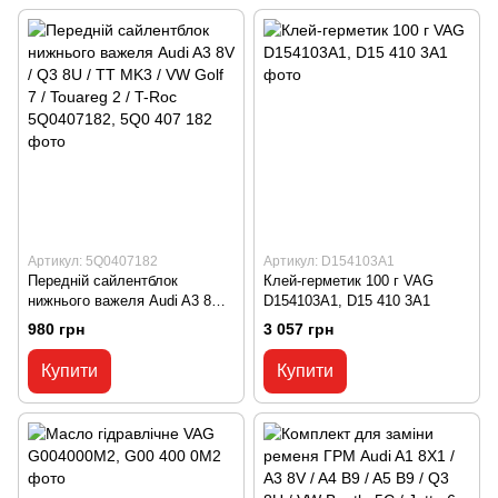
A7 C8 / A8 D4 / Q3 / Q3 8U /
Q3 F3 / Q5 06L1
Артикул: 5Q0407182
Артикул: D154103A1
Передній сайлентблок
Клей-герметик 100 г VAG
нижнього важеля Audi A3 8V /
D154103A1, D15 410 3A1
Q3 8U / TT MK3 / VW Golf 7 /
980 грн
3 057 грн
Touareg 2 / T-Roc 5Q0407182,
5Q0 407 182
Купити
Купити