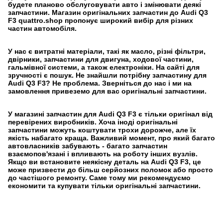
будете планово обслуговувати авто і змінювати деякі
запчастини. Магазин оригінальних запчастин до Audi Q3
F3 quattro.shop пропонує широкий вибір для різних
частин автомобіля.
У нас є витратні матеріали, такі як масло, різні фільтри,
двірники, запчастини для двигуна, ходової частини,
гальмівної системи, а також електроніки. На сайті для
зручності є пошук. Не знайшли потрібну запчастину для
Audi Q3 F3? Не проблема. Зверніться до нас і ми на
замовлення привеземо для вас оригінальні запчастини.
У магазині запчастин для Audi Q3 F3 є тільки оригінал від
перевірених виробників. Хоча іноді оригінальні
запчастини можуть коштувати трохи дорожче, але їх
якість набагато краща. Важливий момент, про який багато
автовласників забувають - багато запчастин
взаємопов'язані і впливають на роботу інших вузлів.
Якщо ви встановите неякісну деталь на Audi Q3 F3, це
може призвести до більш серйозних поломок або просто
до частішого ремонту. Саме тому ми рекомендуємо
економити та купувати тільки оригінальні запчастини.