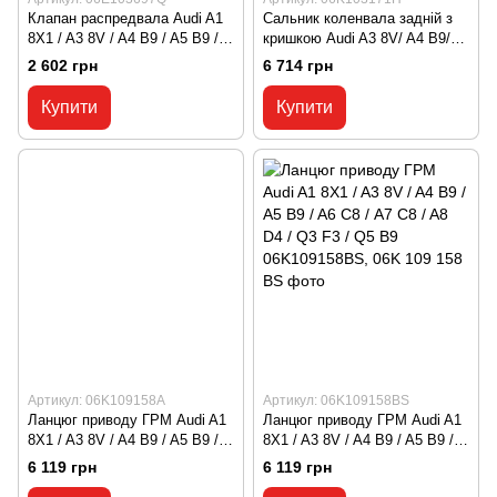
Клапан распредвала Audi A1
Сальник коленвала задній з
8X1 / A3 8V / A4 B9 / A5 B9 /
кришкою Audi A3 8V/ A4 B9/
A6 С8 / A7 C8 / Q3 F3 / Q5 B9
A5 B9/ A7 C8/ A8 D5/ Q3 F3/
2 602 грн
6 714 грн
/ VW Tiguan 2 06E103697Q,
Q5 B9/ TT MK3 06K103171H,
06E 103 697 Q
06K 103 171 H
Купити
Купити
Артикул: 06K109158A
Артикул: 06K109158BS
Ланцюг приводу ГРМ Audi A1
Ланцюг приводу ГРМ Audi A1
8X1 / A3 8V / A4 B9 / A5 B9 /
8X1 / A3 8V / A4 B9 / A5 B9 /
A6 С8 / A7 C8 / A8 D4 / Q3 F3 /
A6 С8 / A7 C8 / A8 D4 / Q3 F3 /
6 119 грн
6 119 грн
Q5 B9 06K109158A, 06K 109
Q5 B9 06K109158BS, 06K 109