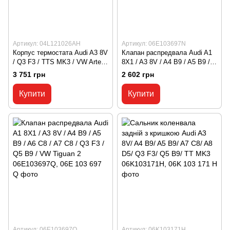
Артикул: 04L121026AH
Артикул: 06E103697N
Корпус термостата Audi A3 8V
Клапан распредвала Audi A1
/ Q3 F3 / TTS MK3 / VW Arteon
8X1 / A3 8V / A4 B9 / A5 B9 /
/ Golf 8 / Passat B8 / Tiguan 2 /
A6 С8 / A7 C8 / Q3 F3 / Q5 B9
3 751 грн
2 602 грн
T-Roc A11 04L121026AH, 04L
/ VW Tiguan 2 06E103697N,
121 026 AH
06E 103 697 N
Купити
Купити
Артикул: 06E103697Q
Артикул: 06K103171H