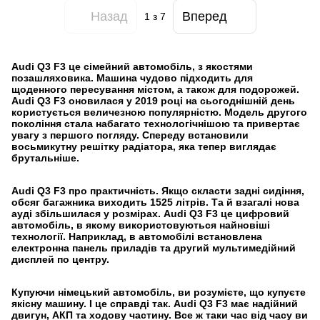
Назад
Вперед
1
з 7
Audi Q3 F3 це сімейний автомобіль, з якостями
позашляховика. Машина чудово підходить для
щоденного пересування містом, а також для подорожей.
Audi Q3 F3 оновилася у 2019 році на сьогоднішній день
користується величезною популярністю. Модель другого
покоління стала набагато технологічнішою та привертає
увагу з першого погляду. Спереду встановили
восьмикутну решітку радіатора, яка тепер виглядає
брутальніше.
Audi Q3 F3 про практичність. Якщо скласти задні сидіння,
обсяг багажника виходить 1525 літрів. Та й взагалі нова
ауді збільшилася у розмірах. Audi Q3 F3 це цифровий
автомобіль, в якому використовуються найновіші
технології. Наприклад, в автомобілі встановлена
електронна панель приладів та другий мультимедійний
дисплей по центру.
Купуючи німецький автомобіль, ви розумієте, що купуєте
якісну машину. І це справді так. Audi Q3 F3 має надійний
двигун, АКП та ходову частину. Все ж таки час від часу ви