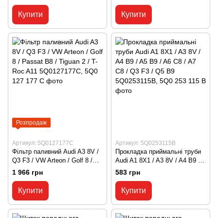
1K6955651, 1K6 955 651
4M0955267, 4M0 955 267
Купити
Купити
Розпродаж
Артикул: 5Q0127177C
Артикул: 5Q0253115B
Фільтр паливний Audi A3 8V /
Прокладка приймальні труби
Q3 F3 / VW Arteon / Golf 8 /
Audi A1 8X1 / A3 8V / A4 B9 /
Passat B8 / Tiguan 2 / T-Roc
A5 B9 / A6 С8 / A7 C8 / Q3 F3 /
1 966 грн
583 грн
A11 5Q0127177C, 5Q0 127 177
Q5 B9 5Q0253115B, 5Q0 253
C
115 B
Купити
Купити