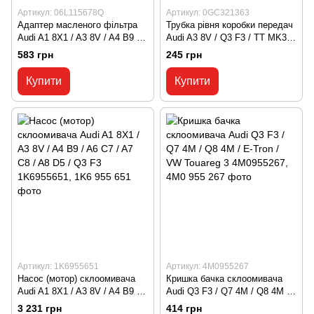
Артикул: 06L115678Q
Артикул: 0GC321363
Адаптер масленого фільтра
Трубка рівня коробки передач
Audi A1 8X1 / A3 8V / A4 B9 /
Audi A3 8V / Q3 F3 / TT MK3 /
A5 B9 / Q7 4M / Q8 4M
VW Arteon / Golf 7 / Jetta 7 /
583 грн
245 грн
06L115678Q, 06L 115 678 Q
Passat B8 0GC321363, 0GC
321 363
Купити
Купити
Артикул: 1K6955651
Артикул: 4M0955267
Насос (мотор) склоомивача
Кришка бачка склоомивача
Audi A1 8X1 / A3 8V / A4 B9 /
Audi Q3 F3 / Q7 4M / Q8 4M /
A6 C7 / A7 C8 / A8 D5 / Q3 F3
E-Tron / VW Touareg 3
3 231 грн
414 грн