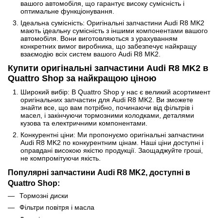
вашого автомобіля, що гарантує високу сумісність і
оптимальне функціонування.
Ідеальна сумісність: Оригінальні запчастини Audi R8 MK2
мають ідеальну сумісність з іншими компонентами вашого
автомобіля. Вони виготовляються з урахуванням
конкретних вимог виробника, що забезпечує найкращу
взаємодію всіх систем вашого Audi R8 MK2.
Купити оригінальні запчастини Audi R8 MK2 в
Quattro Shop за найкращою ціною
Широкий вибір: В Quattro Shop у нас є великий асортимент
оригінальних запчастин для Audi R8 MK2. Ви зможете
знайти все, що вам потрібно, починаючи від фільтрів і
масел, і закінчуючи тормозними колодками, деталями
кузова та електричними компонентами.
Конкурентні ціни: Ми пропонуємо оригінальні запчастини
Audi R8 MK2 по конкурентним цінам. Наші ціни доступні і
оправдані високою якістю продукції. Заощаджуйте гроші,
не компромітуючи якість.
Популярні запчастини Audi R8 MK2, доступні в
Quattro Shop:
Тормозні диски
Фільтри повітря і масла