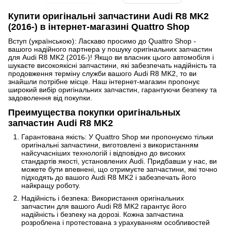
Купити оригінальні запчастини Audi R8 MK2
(2016-) в інтернет-магазині Quattro Shop
Вступ (українською): Ласкаво просимо до Quattro Shop -
вашого надійного партнера у пошуку оригінальних запчастин
для Audi R8 MK2 (2016-)! Якщо ви власник цього автомобіля і
шукаєте високоякісні запчастини, які забезпечать надійність та
продовження терміну служби вашого Audi R8 MK2, то ви
знайшли потрібне місце. Наш інтернет-магазин пропонує
широкий вибір оригінальних запчастин, гарантуючи безпеку та
задоволення від покупки.
Преимущества покупки оригінальных
запчастин Audi R8 MK2
Гарантована якість: У Quattro Shop ми пропонуємо тільки
оригінальні запчастини, виготовлені з використанням
найсучасніших технологій і відповідно до високих
стандартів якості, установлених Audi. Придбавши у нас, ви
можете бути впевнені, що отримуєте запчастини, які точно
підходять до вашого Audi R8 MK2 і забезпечать його
найкращу роботу.
Надійність і безпека: Використання оригінальних
запчастин для вашого Audi R8 MK2 гарантує його
надійність і безпеку на дорозі. Кожна запчастина
розроблена і протестована з урахуванням особливостей