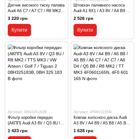
Датчик високого тиску палива
Штовхач паливного насоса
Audi A6 C7 / A7 C7 / R8 MK2 /
Audi A1 8X1 / A3 8V / A4 B9 /
VW CC / Passat B8 / Touareg 2
A5 B9 / A7 C8 / Q5 B9 / Q7 4M
3 220 грн
2 526 грн
06J906051C, 06J 906 051 C
06L109311, 06L 109 311
Купити
Купити
Артикул: 0BH325183B
Артикул: 4F0601165N
Фільтр коробки передач
Ковпак колісного диска Audi
(АКПП) Audi A3 8V / Q3 8U /
A3 8V / A4 B9 / A5 B8 / A5 B9 /
R8 MK2 / TTS MK3 / VW
A6 C7 / A7 C7 / A8 D4 / Q5 B8
1 423 грн
1 628 грн
Arteon / Golf 7 / Tiguan 2
/ R8 MK2 / TT MK3