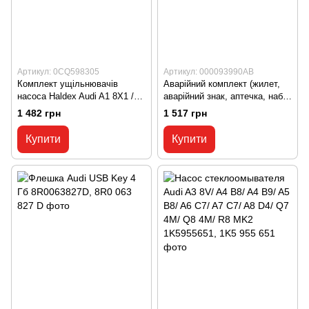
Артикул: 0CQ598305
Артикул: 000093990AB
Комплект ущільнювачів
Аварійний комплект (жилет,
насоса Haldex Audi A1 8X1 /
аварійний знак, аптечка, набір
A3 8V / Q3 8U / TT MK3 / R8
лампочок) Volkswagen
1 482 грн
1 517 грн
MK2 / RS3 8V 0CQ598305,
000093990AB, 000 093 990 AB
0CQ 598 305
Купити
Купити