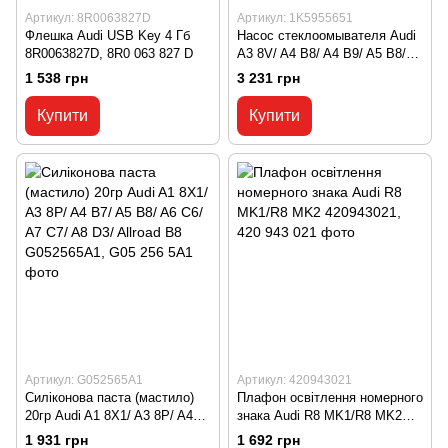
Артикул: 8R0063827D
Артикул: 1K5955651
Флешка Audi USB Key 4 Гб
Насос стеклоомывателя Audi
8R0063827D, 8R0 063 827 D
A3 8V/ A4 B8/ A4 B9/ A5 B8/
A6 C7/ A7 C7/ A8 D4/ Q7 4M/
1 538 грн
3 231 грн
Q8 4M/ R8 MK2 1K5955651,
1K5 955 651
Купити
Купити
Артикул: G052565A1
Артикул: 420943021
Силіконова паста (мастило)
Плафон освітлення номерного
20гр Audi A1 8X1/ A3 8P/ A4
знака Audi R8 MK1/R8 MK2
B7/ A5 B8/ A6 C6/ A7 C7/ A8
420943021, 420 943 021
1 931 грн
1 692 грн