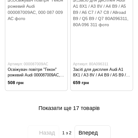
Артикул: 000087009AC
Артикул: 80A096311
Освіжувач повітря "Гекон"
Засіб для дисплея Audi A1
рожевий Audi 000087009AC,
8X1 / A3 8V / A4 B9 / A5 B9 /
000 087 009 AC
A6 C7 / A7 C8 / Allroad B9 / Q5
508 грн
659 грн
B9 / Q7 80A096311, 80A 096
311
Показати ще 17 товарів
Назад
Вперед
1
з 2