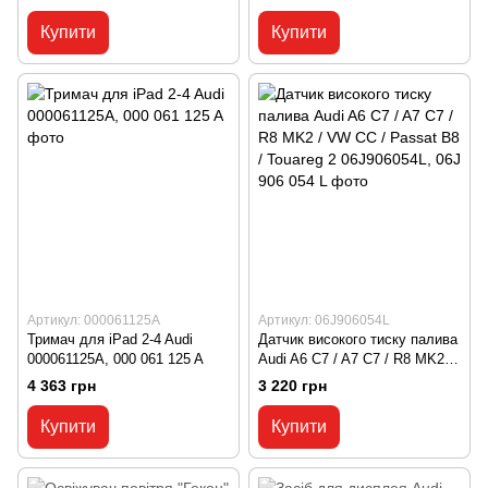
D3/ Allroad B8 G052565A1,
G05 256 5A1
Купити
Купити
Артикул: 000061125A
Артикул: 06J906054L
Тримач для iPad 2-4 Audi
Датчик високого тиску палива
000061125A, 000 061 125 A
Audi A6 C7 / A7 C7 / R8 MK2 /
VW CC / Passat B8 / Touareg 2
4 363 грн
3 220 грн
06J906054L, 06J 906 054 L
Купити
Купити