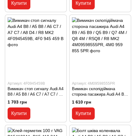
0BH325183B, 0BH 325 183 B
4F0601165N, 4F0 601 165 N
Купити
Купити
Артикул: 4F0945459B
Артикул: 4M09598555PR
Вимикач стоп сигналу Audi A4
Вимикач склопідіймача
B8 / A5 B8 / A6 C7 / A7 C7 / A8
сторона пасажира Audi A4 B9 /
D4 / R8 MK2 4F0945459B, 4F0
A5 B9 / Q5 B9 / Q7 4M / Q8
1 703 грн
1 610 грн
945 459 B
4M / RSQ8 / R8 MK2
4M09598555PR, 4M0 959 855
Купити
Купити
5PR