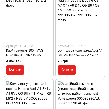
Артикул: D154103A1
Артикул: N91005902
Клей-герметик 100 г VAG
Болт шківа коленвала Audi A4
D154103A1, D15 410 3A1
B8 / A5 B8 / A6 C7 / A7 C7 / A8
D4 / Q5 B8 / Q7 4M / VW
3 057 грн
76 грн
Touareg 2 N91005902, N91 005
902
Купити
Купити