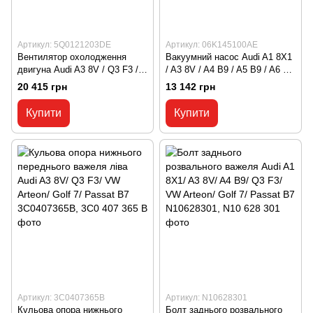
Артикул: 5Q0121203DE
Артикул: 06K145100AE
Вентилятор охолодження
Вакуумний насос Audi A1 8X1
двигуна Audi A3 8V / Q3 F3 /
/ A3 8V / A4 B9 / A5 B9 / A6 С8
TT MK3 / VW Golf 7 / Passat
/ A7 C8 / Q7 4M / Q8 4M / VW
20 415 грн
13 142 грн
B8 / Tiguan 2 / T-Roc A11
Arteon 06K145100AE, 06K 145
5Q0121203DE, 5Q0 121 203
100 AE
Купити
Купити
DE
Артикул: 3C0407365B
Артикул: N10628301
Кульова опора нижнього
Болт заднього розвального