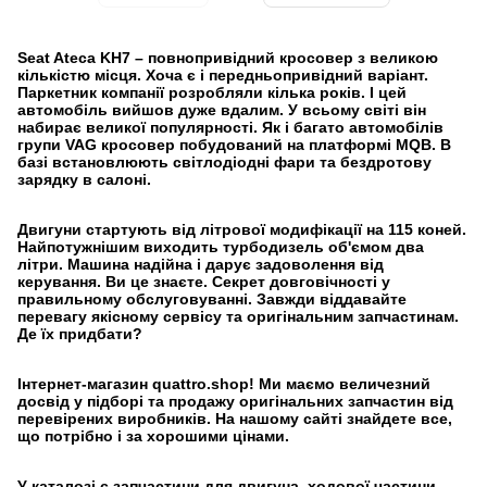
Seat Ateca KH7 – повнопривідний кросовер з великою
кількістю місця. Хоча є і передньопривідний варіант.
Паркетник компанії розробляли кілька років. І цей
автомобіль вийшов дуже вдалим. У всьому світі він
набирає великої популярності. Як і багато автомобілів
групи VAG кросовер побудований на платформі MQB. В
базі встановлюють світлодіодні фари та бездротову
зарядку в салоні.
Двигуни стартують від літрової модифікації на 115 коней.
Найпотужнішим виходить турбодизель об'ємом два
літри. Машина надійна і дарує задоволення від
керування. Ви це знаєте. Секрет довговічності у
правильному обслуговуванні. Завжди віддавайте
перевагу якісному сервісу та оригінальним запчастинам.
Де їх придбати?
Інтернет-магазин quattro.shop! Ми маємо величезний
досвід у підборі та продажу оригінальних запчастин від
перевірених виробників. На нашому сайті знайдете все,
що потрібно і за хорошими цінами.
У каталозі є запчастини для двигуна, ходової частини,