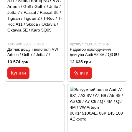
Артикул: 5Q0955547B
Артикул: 5Q0121251GN
Датчик дощу і вологості VW
Радіатор охолодження
Arteon / Golf 7 / Jetta 7 /
двигуна Audi A3 8V / Q3 8U /
Passat B8 / Tiguan 2 / T-Roc
VW Arteon / Golf 7 / Golf 8 /
13 574 грн
12 635 грн
A11 / Skoda Karoq NU7 VW /
Jetta 7 / Passat B8
Arteon / Golf / Golf 7 / Jetta /
5Q0121251GN, 5Q0 121 251
Купити
Купити
Jetta 7 / Passat / Passat B8 /
GN
Tiguan / Tiguan 2 / T-Roc / T-
Roc A11 / Skoda / Oktavia /
Oktavia 5E / Karo 5Q09