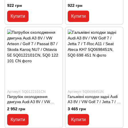
C8 / A7 C8 / Q7 4M / TT MK3 /
C8 / A7 C8 / Q7 4M / TT MK3 /
922 грн
922 грн
Seat Ateca KH7 06K121605,
Seat Ateca KH7 06K121605C,
06K 121 605
06K 121 605 C
Купити
Купити
Артикул: 5Q0122101CN
Артикул: 5Q0698451N
Патрубок охолодження
Гальмівні колодки задні Audi
двигуна Audi A3 8V / VW
A3 8V / VW Golf 7 / Jetta 7 / T-
Arteon / Golf 7 / Passat B7 /
Roc A11 / Seat Ateca KH7
2 952 грн
3 465 грн
Skoda Karoq NU7 / Oktavia 5E
5Q0698451N, 5Q0 698 451 N
5Q0122101CN, 5Q0 122 101
Купити
Купити
CN