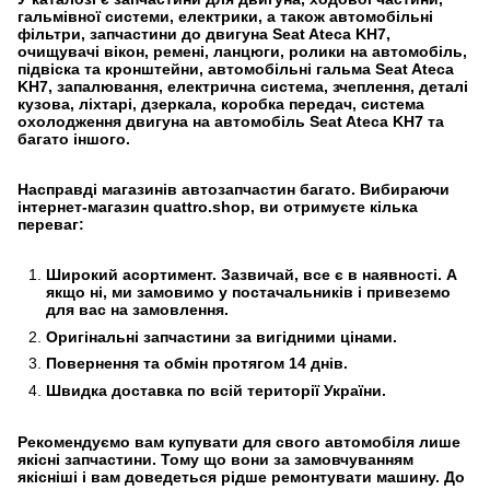
гальмівної системи, електрики, а також автомобільні
фільтри, запчастини до двигуна Seat Ateca KH7,
очищувачі вікон, ремені, ланцюги, ролики на автомобіль,
підвіска та кронштейни, автомобільні гальма Seat Ateca
KH7, запалювання, електрична система, зчеплення, деталі
кузова, ліхтарі, дзеркала, коробка передач, система
охолодження двигуна на автомобіль Seat Ateca KH7 та
багато іншого.
Насправді магазинів автозапчастин багато. Вибираючи
інтернет-магазин quattro.shop, ви отримуєте кілька
переваг:
Широкий асортимент. Зазвичай, все є в наявності. А
якщо ні, ми замовимо у постачальників і привеземо
для вас на замовлення.
Оригінальні запчастини за вигідними цінами.
Повернення та обмін протягом 14 днів.
Швидка доставка по всій території України.
Рекомендуємо вам купувати для свого автомобіля лише
якісні запчастини. Тому що вони за замовчуванням
якісніші і вам доведеться рідше ремонтувати машину. До