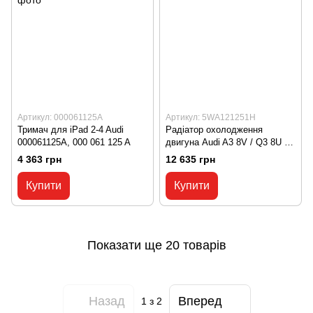
Артикул: 000061125A
Артикул: 5WA121251H
Тримач для iPad 2-4 Audi
Радіатор охолодження
000061125A, 000 061 125 A
двигуна Audi A3 8V / Q3 8U /
VW Arteon / Golf 7 / Golf 8 /
4 363 грн
12 635 грн
Jetta 7 / Passat B8
5WA121251H, 5WA 121 251 H
Купити
Купити
Показати ще 20 товарів
Назад
Вперед
1
з 2