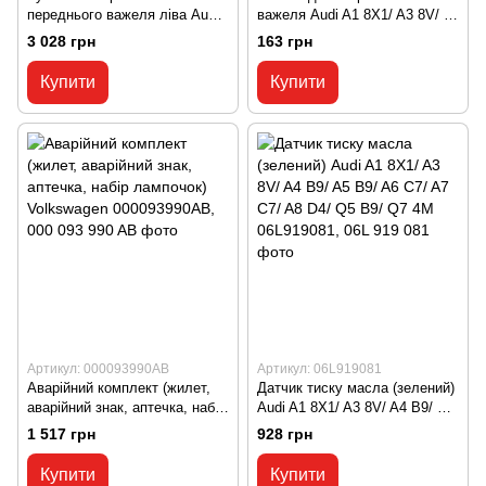
переднього важеля ліва Audi
важеля Audi A1 8X1/ A3 8V/ A4
A3 8V/ Q3 F3/ VW Arteon/ Golf
B9/ Q3 F3/ VW Arteon/ Golf 7/
3 028 грн
163 грн
7/ Passat B7 3C0407365B, 3C0
Passat B7 N10628301, N10 628
407 365 B
301
Купити
Купити
Артикул: 000093990AB
Артикул: 06L919081
Аварійний комплект (жилет,
Датчик тиску масла (зелений)
аварійний знак, аптечка, набір
Audi A1 8X1/ A3 8V/ A4 B9/ A5
лампочок) Volkswagen
B9/ A6 C7/ A7 C7/ A8 D4/ Q5
1 517 грн
928 грн
000093990AB, 000 093 990 AB
B9/ Q7 4M 06L919081, 06L 919
081
Купити
Купити