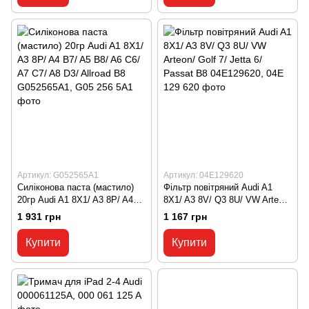
Артикул: G052565A1
Артикул: 04E129620
Силіконова паста (мастило)
Фільтр повітряний Audi A1
20гр Audi A1 8X1/ A3 8P/ A4
8X1/ A3 8V/ Q3 8U/ VW Arteon/
B7/ A5 B8/ A6 C6/ A7 C7/ A8
Golf 7/ Jetta 6/ Passat B8
1 931 грн
1 167 грн
D3/ Allroad B8 G052565A1,
04E129620, 04E 129 620
G05 256 5A1
Купити
Купити