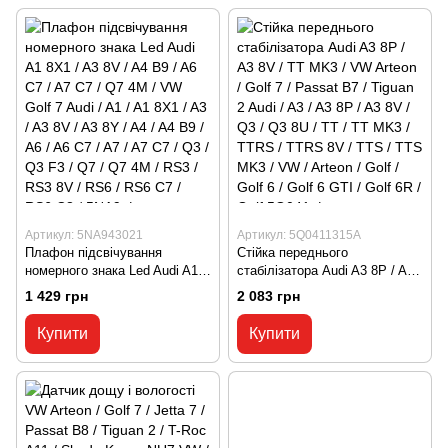
Артикул: 5NA943021
Артикул: 5Q0411315A
Плафон підсвічування
Стійка переднього
номерного знака Led Audi A1
стабілізатора Audi A3 8P / A3
8X1 / A3 8V / A4 B9 / A6 C7 /
8V / TT MK3 / VW Arteon / Golf
1 429 грн
2 083 грн
A7 C7 / Q7 4M / VW Golf 7
7 / Passat B7 / Tiguan 2 Audi /
Audi / A1 / A1 8X1 / A3 / A3 8V
A3 / A3 8P / A3 8V / Q3 / Q3
Купити
Купити
/ A3 8Y / A4 / A4 B9 / A6 / A6
8U / TT / TT MK3 / TTRS /
C7 / A7 / A7 C7 / Q3 / Q3 F3 /
TTRS 8V / TTS / TTS MK3 /
Q7 / Q7 4M / RS3 / RS3 8V /
VW / Arteon / Golf / Golf 6 /
RS6 / RS6 С7 / RS6 C8 / 5NA9
Golf 6 GTI / Golf 6R / Golf
5Q041