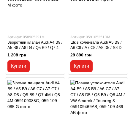
Артикул: 058905291M
Артикул: 059105251DM
Зворотний клапан Audi A4 B9 /
Шків коленвала Audi A5 B9 /
A5 B8 / A8 D4 / Q5 B9 / Q7 4M
A6 С8 / A7 C8 / A8 D5 / S8 D5 /
/ Q8 4M / VW Golf 6 / Jetta 6 /
Q5 B9 / Q8 4M / VW Touareg 3
1 208 грн
29 890 грн
Touareg 2 058905291M, 058
059105251DM, 059 105 251 DM
905 291 M
Купити
Купити