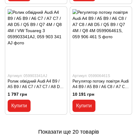
Артикул: 059903341AJ
Артикул: 059906461S
Ролик обвідний Audi A4 B9 /
Регулятор потоку повітря Audi
A5 B9 / A6 C7 / A7 C7 / A8 D5 /
A4 B9 / A5 B9 / A6 С8 / A7 C8 /
Q5 B9 / Q7 4M / Q8 4M / VW
A8 D5 / Q5 B9 / Q7 4M / Q8
1 797 грн
10 191 грн
Touareg 3 059903341AJ, 059
4M 059906461S, 059 906 461 S
903 341 AJ
Купити
Купити
Показати ще 20 товарів