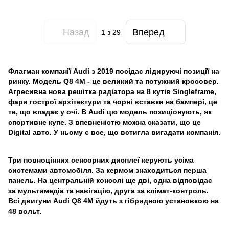
Назад
Вперед
1
з 29
Флагман компанії Audi з 2019 посідає лідируючі позиції на
ринку. Модель Q8 4M - це великий та потужний кросовер.
Агресивна нова решітка радіатора на 8 кутів Singleframe,
фари гострої архітектури та чорні вставки на бампері, це
те, що впадає у очі. В Audi цю модель позиціонують, як
спортивне купе. З впевненістю можна сказати, що це
Digital авто. У ньому є все, що встигла вигадати компанія.
Три повноцінних сенсорних дисплеї керують усіма
системами автомобіля. За кермом знаходиться перша
панель. На центральній консолі ще дві, одна відповідає
за мультимедіа та навігацію, друга за клімат-контроль.
Всі двигуни Audi Q8 4M йдуть з гібридною установкою на
48 вольт.