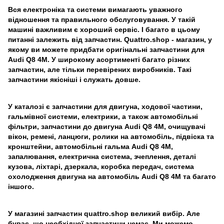
Вся електроніка та системи вимагають уважного
відношення та правильного обслуговування. У такій
машині важливим є хороший сервіс. І багато в цьому
питанні залежить від запчастин. Quattro.shop - магазин, у
якому ви можете придбати оригінальні запчастини для
Audi Q8 4M. У широкому асортименті багато різних
запчастин, але тільки перевірених виробників. Такі
запчастини якісніші і служать довше.
У каталозі є запчастини для двигуна, ходової частини,
гальмівної системи, електрики, а також автомобільні
фільтри, запчастини до двигуна Audi Q8 4M, очищувачі
вікон, ремені, ланцюги, ролики на автомобіль, підвіска та
кронштейни, автомобільні гальма Audi Q8 4M,
запалювання, електрична система, зчеплення, деталі
кузова, ліхтарі, дзеркала, коробка передач, система
охолодження двигуна на автомобіль Audi Q8 4M та багато
іншого.
У магазині запчастин quattro.shop великий вибір. Але
буває, що необхідної запчастини немає. Ми можемо