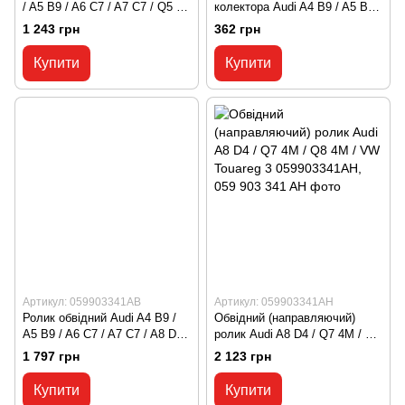
/ A5 B9 / A6 C7 / A7 C7 / Q5 B9
колектора Audi A4 B9 / A5 B9 /
/ Q5 B9 / Q8 4M 059131357H,
A6 C7 / A7 C8 / A8 D5 / Q5 B9
1 243 грн
362 грн
059 131 357 H
/ Q7 4M 059253039AF, 059 253
039 AF
Купити
Купити
Артикул: 059903341AB
Артикул: 059903341AH
Ролик обвідний Audi A4 B9 /
Обвідний (направляючий)
A5 B9 / A6 C7 / A7 C7 / A8 D5 /
ролик Audi A8 D4 / Q7 4M / Q8
Q5 B9 / Q7 4M / Q8 4M / VW
4M / VW Touareg 3
1 797 грн
2 123 грн
Touareg 3 059903341AB, 059
059903341AH, 059 903 341 AH
903 341 AB
Купити
Купити