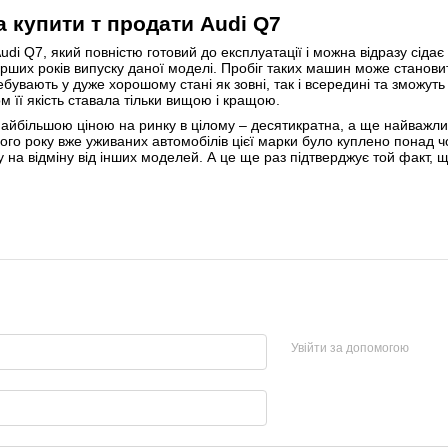
а купити т продати Audi Q7
di Q7, який повністю готовий до експлуатації і можна відразу сідає
ерших років випуску даної моделі. Пробіг таких машин може становит
ебувають у дуже хорошому стані як зовні, так і всередині та зможут
ом її якість ставала тільки вищою і кращою.
айбільшою ціною на ринку в цілому – десятикратна, а ще найважли
о року вже уживаних автомобілів цієї марки було куплено понад чот
 на відміну від інших моделей. А це ще раз підтверджує той факт, щ
Увійти за допомогою