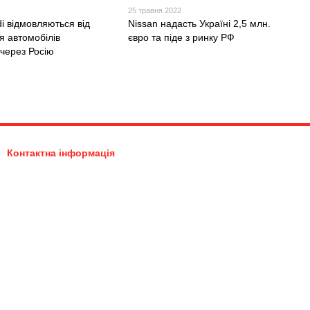
25 травня 2022
i відмовляються від
Nissan надасть Україні 2,5 млн.
я автомобілів
євро та піде з ринку РФ
 через Росію
Контактна інформація
097-635-05-05
0976350505
quattrokiev@gmail.com
Передзвонити вам?
Київ, вул. Березняківська 19
Мапа проїзду