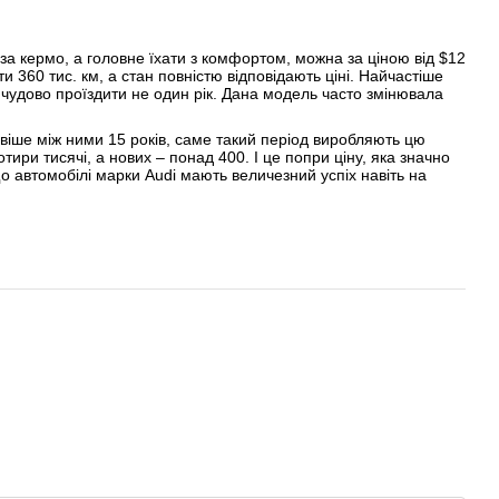
 за кермо, а головне їхати з комфортом, можна за ціною від $12
и 360 тис. км, а стан повністю відповідають ціні. Найчастіше
ь чудово проїздити не один рік. Дана модель часто змінювала
віше між ними 15 років, саме такий період виробляють цю
ири тисячі, а нових – понад 400. І це попри ціну, яка значно
о автомобілі марки Audi мають величезний успіх навіть на