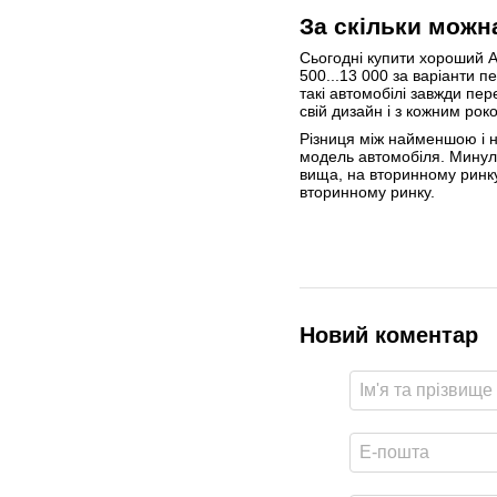
За скільки можн
Сьогодні купити хороший Au
500...13 000 за варіанти п
такі автомобілі завжди пер
свій дизайн і з кожним рок
Різниця між найменшою і н
модель автомобіля. Минулог
вища, на вторинному ринку
вторинному ринку.
Новий коментар