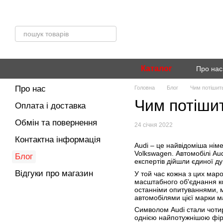
Перейти до основного контенту
Каталог
Про нас
Про нас
Головна
Блог
Чим потішить
Чим потішит
Оплата і доставка
Обмін та повернення
24 січня 2022
Контактна інформація
Audi – це найвідоміша нім
Volkswagen. Автомобілі Aud
Блог
експертів дійшли єдиної д
Відгуки про магазин
У той час кожна з цих маро
масштабного об'єднання ко
останніми опитуваннями, мо
автомобілями цієї марки м
Символом Audi стали чотир
однією найпотужнішою фір