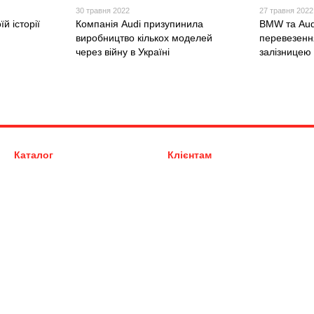
30 травня 2022
27 травня 2022
й історії
Компанія Audi призупинила
BMW та Aud
виробництво кількох моделей
перевезенн
через війну в Україні
залізницею
Каталог
Клієнтам
Запчастини Audi (Ауді)
Вхід до кабінету
Запчастини Volkswagen (VW)
Про нас
Запчастини Skoda (Шкода)
Оплата і доставка
Запчастини Seat (Сеат)
Обмін та повернення
Аксесуари
Контактна інформація
Блог
Відгуки про магазин
Ми в соцмережах