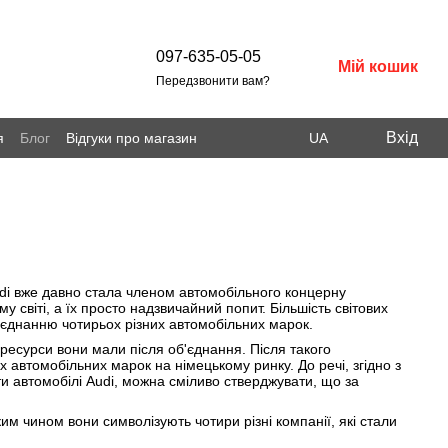
097-635-05-05
Мій кошик
Передзвонити вам?
Вхід
я
Блог
Відгуки про магазин
UA
udi вже давно стала членом автомобільного концерну
у світі, а їх просто надзвичайний попит. Більшість світових
'єднанню чотирьох різних автомобільних марок.
і ресурси вони мали після об'єднання. Після такого
 автомобільних марок на німецькому ринку. До речі, згідно з
ати автомобілі Audi, можна сміливо стверджувати, що за
м чином вони символізують чотири різні компанії, які стали