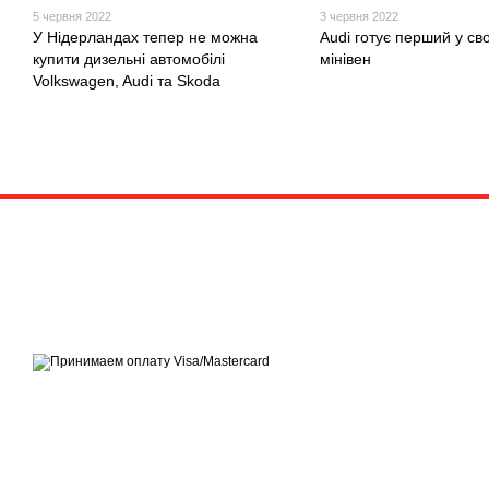
5 червня 2022
3 червня 2022
У Нідерландах тепер не можна
Audi готує перший у свої
купити дизельні автомобілі
мінівен
Volkswagen, Audi та Skoda
© 2020—2026
QuattroShop
Приймаємо до оплати
Мобільна версія