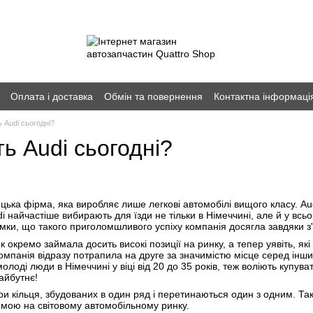
Оплата і доставка
Обмін та повернення
Контактна інформаці
 Audi сьогодні?
ь Audi сьогодні?
ецька фірма, яка виробляє лише легкові автомобілі вищого класу. A
i найчастіше вибирають для їзди не тільки в Німеччині, але й у всьом
умки, що такого приголомшливого успіху компанія досягла завдяки з
к окремо займала досить високі позиції на ринку, а тепер уявіть, як
мпанія відразу потрапила на друге за значимістю місце серед інших
лоді люди в Німеччині у віці від 20 до 35 років, теж воліють купув
айбутнє!
и кільця, збудованих в один ряд і перетинаються один з одним. Таки
мою на світовому автомобільному ринку.