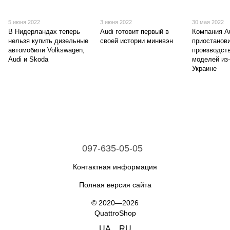
5 июня 2022
3 июня 2022
30 мая 2022
В Нидерландах теперь
Audi готовит первый в
Компания A
нельзя купить дизельные
своей истории минивэн
приостанов
автомобили Volkswagen,
производст
Audi и Skoda
моделей из-
Украине
097-635-05-05
Контактная информация
Полная версия сайта
© 2020—2026
QuattroShop
UA
RU