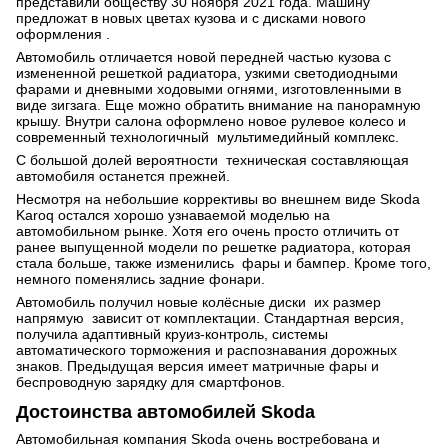
представили обществу 30 ноября 2021 года. Машину
предложат в новых цветах кузова и с дисками нового
оформления .
Автомобиль отличается новой передней частью кузова с
измененной решеткой радиатора, узкими светодиодными
фарами и дневными ходовыми огнями, изготовленными в
виде зигзага. Еще можно обратить внимание на панорамную
крышу. Внутри салона оформлено новое рулевое колесо и
современный технологичный мультимедийный комплекс.
С большой долей вероятности техническая составляющая
автомобиля останется прежней.
Несмотря на небольшие коррективы во внешнем виде Skoda
Karoq остался хорошо узнаваемой моделью на
автомобильном рынке. Хотя его очень просто отличить от
ранее выпущенной модели по решетке радиатора, которая
стала больше, также изменились фары и бампер. Кроме того,
немного поменялись задние фонари.
Автомобиль получил новые колёсные диски их размер
напрямую зависит от комплектации. Стандартная версия,
получила адаптивный круиз-контроль, системы
автоматического торможения и распознавания дорожных
знаков. Предыдущая версия имеет матричные фары и
беспроводную зарядку для смартфонов.
Достоинства автомобилей Skoda
Автомобильная компания Skoda очень востребована и