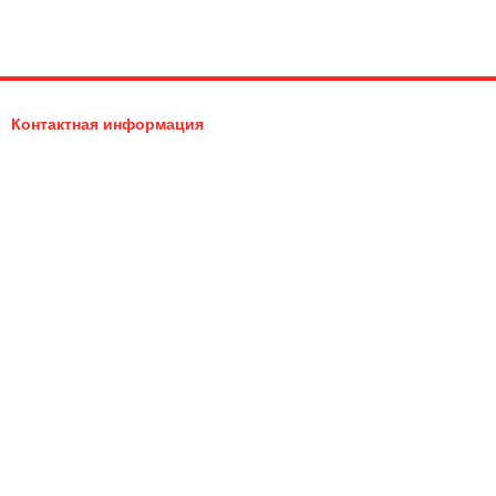
ro Shop и поддерживайте свой автомобиль в отличном
ет.
Контактная информация
097-635-05-05
0976350505
quattrokiev@gmail.com
Перезвонить вам?
Киев, ул. Березняковская 19
Карта проезда