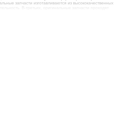
нальные запчасти изготавливаются из высококачественных
льность. В-третьих, оригинальные запчасти проходят
o Shop
o Shop мы предлагаем большой выбор запчастей, включая
ктрику и многое другое. Мы сотрудничаем только с надежными