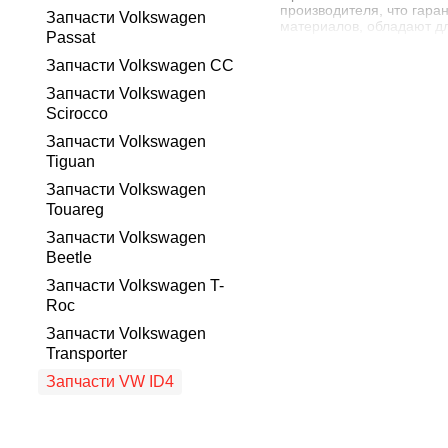
производителя, что гара
Запчасти Volkswagen
материалов, обладают д
Passat
строгие испытания и про
Запчасти Volkswagen CC
Широкий выбор 
Запчасти Volkswagen
У нас вы найдете все не
Scirocco
двигатели, трансмиссию,
поставщиками, что гаран
Запчасти Volkswagen
Tiguan
Преимущества покуп
Запчасти Volkswagen
Высокое качество и 
Touareg
Идеальная совмести
Запчасти Volkswagen
Длительный срок слу
Beetle
Безопасность и наде
Запчасти Volkswagen T-
Гарантия на оригина
Roc
Преимущества покупк
Запчасти Volkswagen
Широкий ассортимент
Transporter
Конкурентоспособны
Запчасти VW ID4
Удобная система зака
Профессиональная к