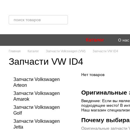
Перейти к основному контенту
Каталог
О нас
Главная
Каталог
Запчасти Volkswagen (VW)
Запчасти VW ID4
Запчасти VW ID4
Нет товаров
Запчасти Volkswagen
Arteon
Оригинальные з
Запчасти Volkswagen
Amarok
Введение: Если вы являе
подходящее место! В ин
Запчасти Volkswagen
Наш магазин специализир
Golf
Почему выбира
Запчасти Volkswagen
Jetta
Оригинальные запчасти 