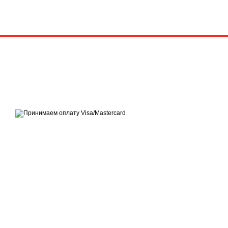
Гарантия качества и 
Не сомневайтесь - приоб
состоянии. Качество, на
© 2020—2026
QuattroShop
Принимаем к оплате
Мобильная версия