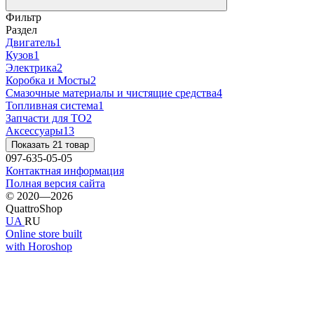
Фильтр
Раздел
Двигатель
1
Кузов
1
Электрика
2
Коробка и Мосты
2
Смазочные материалы и чистящие средства
4
Топливная система
1
Запчасти для ТО
2
Аксессуары
13
Показать 21 товар
097-635-05-05
Контактная информация
Полная версия сайта
© 2020—2026
QuattroShop
UA
RU
Online store built
with Horoshop