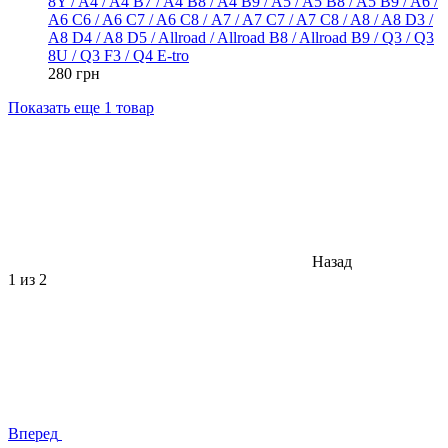
8Y / A4 / A4 B7 / A4 B8 / A4 B9 / A5 / A5 B8 / A5 B9 / A6 /
A6 C6 / A6 C7 / A6 С8 / A7 / A7 C7 / A7 C8 / A8 / A8 D3 /
A8 D4 / A8 D5 / Allroad / Allroad B8 / Allroad B9 / Q3 / Q3
8U / Q3 F3 / Q4 E-tro
280 грн
Показать еще 1 товар
Назад
1
из 2
Вперед