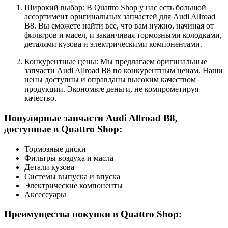
Широкий выбор: В Quattro Shop у нас есть большой
ассортимент оригинальных запчастей для Audi Allroad
B8. Вы сможете найти все, что вам нужно, начиная от
фильтров и масел, и заканчивая тормозными колодками,
деталями кузова и электрическими компонентами.
Конкурентные цены: Мы предлагаем оригинальные
запчасти Audi Allroad B8 по конкурентным ценам. Наши
цены доступны и оправданы высоким качеством
продукции. Экономьте деньги, не компрометируя
качество.
Популярные запчасти Audi Allroad B8,
доступные в Quattro Shop:
Тормозные диски
Фильтры воздуха и масла
Детали кузова
Системы выпуска и впуска
Электрические компоненты
Аксессуары
Преимущества покупки в Quattro Shop: