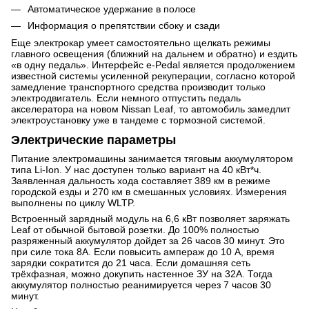
Автоматическое удержание в полосе
Информация о препятствии сбоку и сзади
Еще электрокар умеет самостоятельно щелкать режимы
главного освещения (ближний на дальнем и обратно) и ездить
«в одну педаль». Интерфейс e-Pedal является продолжением
известной системы усиленной рекуперации, согласно которой
замедление транспортного средства производит только
электродвигатель. Если немного отпустить педаль
акселератора на новом Nissan Leaf, то автомобиль замедлит
электроустановку уже в тандеме с тормозной системой.
Электрические параметры
Питание электромашины занимается тяговым аккумулятором
типа Li-Ion. У нас доступен только вариант на 40 кВт*ч.
Заявленная дальность хода составляет 389 км в режиме
городской езды и 270 км в смешанных условиях. Измерения
выполнены по циклу WLTP.
Встроенный зарядный модуль на 6,6 кВт позволяет заряжать
Leaf от обычной бытовой розетки. До 100% полностью
разряженный аккумулятор дойдет за 26 часов 30 минут. Это
при силе тока 8А. Если повысить ампераж до 10 А, время
зарядки сократится до 21 часа. Если домашняя сеть
трёхфазная, можно докупить настенное ЗУ на 32А. Тогда
аккумулятор полностью реанимируется через 7 часов 30
минут.