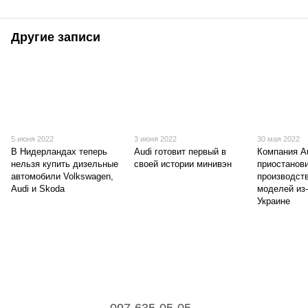
Другие записи
5 июня 2022
3 июня 2022
30 мая 2022
В Нидерландах теперь
Audi готовит первый в
Компания A
нельзя купить дизельные
своей истории минивэн
приостанов
автомобили Volkswagen,
производст
Audi и Skoda
моделей из-
Украине
097-635-05-05