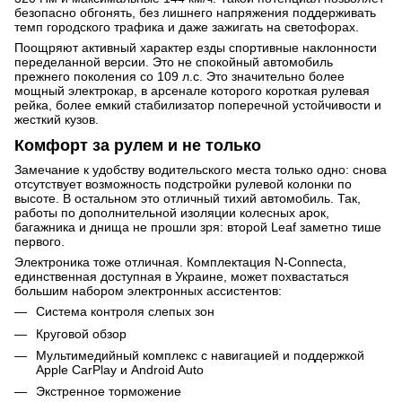
безопасно обгонять, без лишнего напряжения поддерживать
темп городского трафика и даже зажигать на светофорах.
Поощряют активный характер езды спортивные наклонности
переделанной версии. Это не спокойный автомобиль
прежнего поколения со 109 л.с. Это значительно более
мощный электрокар, в арсенале которого короткая рулевая
рейка, более емкий стабилизатор поперечной устойчивости и
жесткий кузов.
Комфорт за рулем и не только
Замечание к удобству водительского места только одно: снова
отсутствует возможность подстройки рулевой колонки по
высоте. В остальном это отличный тихий автомобиль. Так,
работы по дополнительной изоляции колесных арок,
багажника и днища не прошли зря: второй Leaf заметно тише
первого.
Электроника тоже отличная. Комплектация N-Connecta,
единственная доступная в Украине, может похвастаться
большим набором электронных ассистентов:
Система контроля слепых зон
Круговой обзор
Мультимедийный комплекс с навигацией и поддержкой
Apple CarPlay и Android Auto
Экстренное торможение