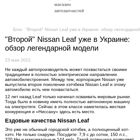
Блог
"Второй" Nissan Leaf уже в Украине: обзор легендарно
"Второй" Nissan Leaf уже в Украине:
обзор легендарной модели
23 мая 2022
Не каждый автопроизводитель может похвастаться своими
традициями в полностью электрическом направлении
автомобилестроения. Между тем, корпорация Nissan уже
выпустила второе поколение хэтчбека Nissan Leaf и этому
автомобилю есть чем похвастаться.
12 лет назад Leaf только начинал осваивать мировые рынки.
Тогда было в новинку иметь полностью автономную машину
на электротяге. Сейчас в этом классе наметилась жесткая
конкуренция и «Ниссану» здесь есть место.
Ездовые качества Nissan Leaf
Это уже не обычный городской хэтчбек, а полноценный хот-
хэтч. Не только снаружи. Посудите: 7,9 с до сотни, 150 л.с.,
320 Нм и максимальные 144 км/ч. Такой потенциал позволяет