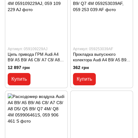
Артикул: 059109229AJ
Артикул: 059253039AF
Цепь привода ГРМ Audi A4
Прокладка выпускного
B9/ A5 B9/ A6 С8/ A7 C8/ A8
колектора Audi A4 B9/ A5 B9/
D5/ Q5 B9/ Q7 4M/ Q8 4M
A6 C7/ A7 C8/ A8 D5/ Q5 B9/
12 897 грн
362 грн
059109229AJ, 059 109 229 AJ
Q7 4M 059253039AF, 059 253
039 AF
Купить
Купить