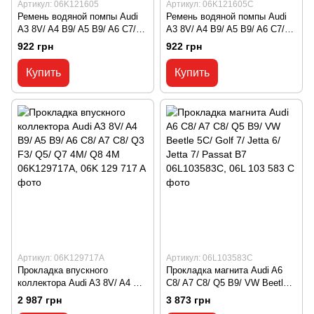
Артикул: 06K121605
Артикул: 06K121605C
Ремень водяной помпы Audi
Ремень водяной помпы Audi
A3 8V/ A4 B9/ A5 B9/ A6 C7/
A3 8V/ A4 B9/ A5 B9/ A6 C7/
A6 C8/ A7 C8/ Q7 4M/ TT MK3/
A6 C8/ A7 C8/ Q7 4M/ TT MK3/
922 грн
922 грн
Seat Ateca KH7 06K121605,
Seat Ateca KH7 06K121605C,
06K 121 605
06K 121 605 C
Купить
Купить
Артикул: 06K129717A
Артикул: 06L103583C
Прокладка впускного
Прокладка магнита Audi A6
коллектора Audi A3 8V/ A4 B9/
C8/ A7 C8/ Q5 B9/ VW Beetle
A5 B9/ A6 C8/ A7 C8/ Q3 F3/
5C/ Golf 7/ Jetta 6/ Jetta 7/
2 987 грн
3 873 грн
Q5/ Q7 4M/ Q8 4M
Passat B7 06L103583C, 06L