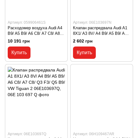
Артикул: 059906461S
Артикул: 06E103697N
Расходомер воздуха Audi A4
Клапан распредвала Audi A1
B9/ A5 B9/ A6 С8/ A7 C8/ A8
8X1/ A3 8V/ A4 B9/ A5 B9/ A6
D5/ Q5 B9/ Q7 4M/ Q8 4M
С8/ A7 C8/ Q3 F3/ Q5 B9/ VW
10 191 грн
2 602 грн
059906461S, 059 906 461 S
Tiguan 2 06E103697N, 06E 103
697 N
Купить
Купить
Артикул: 06E103697Q
Артикул: 06H109467AR