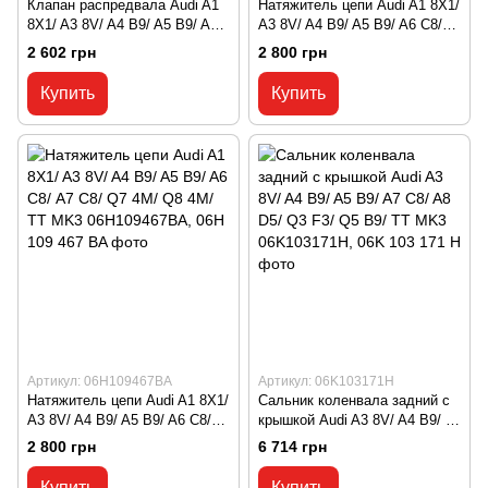
Клапан распредвала Audi A1
Натяжитель цепи Audi A1 8X1/
8X1/ A3 8V/ A4 B9/ A5 B9/ A6
A3 8V/ A4 B9/ A5 B9/ A6 С8/
С8/ A7 C8/ Q3 F3/ Q5 B9/ VW
A7 C8/ Q7 4M/ Q8 4M/ TT MK3
2 602 грн
2 800 грн
Tiguan 2 06E103697Q, 06E 103
06H109467AR, 06H 109 467 AR
697 Q
Купить
Купить
Артикул: 06H109467BA
Артикул: 06K103171H
Натяжитель цепи Audi A1 8X1/
Сальник коленвала задний с
A3 8V/ A4 B9/ A5 B9/ A6 С8/
крышкой Audi A3 8V/ A4 B9/ A5
A7 C8/ Q7 4M/ Q8 4M/ TT MK3
B9/ A7 C8/ A8 D5/ Q3 F3/ Q5
2 800 грн
6 714 грн
06H109467BA, 06H 109 467 BA
B9/ TT MK3 06K103171H, 06K
103 171 H
Купить
Купить