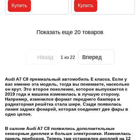
06K129717A, 06K 129 717 A
103 583 C
Купить
Купить
Показать еще 20 товаров
Назад
Вперед
1
из 22
Audi A7 C8 премиальный автомобиль Е класса. Если у
вас именно эта модель, тогда вы понимаете, насколько
он крут. Это второе поколение, которое выпускается с
2019 года и машина изменилась в лучшую сторону.
Например, изменился формат переднего бампера и
радиаторная решётка стала шире. Сзади появилась
линия задних фонарей, которая соединяет две фары в
одно целое.
В салоне Audi A7 C8 появились дополнительные
сенсорные дисплеи и больше электроники. Изменилась
панель приборов. Теперь там установлен дисплей на 12