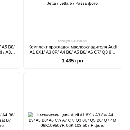
Артикул: 03L198070
 A5 B8/
Комплект прокладок маслоохладителя Audi
 / A3 /
A1 8X1/ A3 8P/ A4 B8/ A5 B8/ A6 C7/ Q3 8U/
 A6 C7 /
Q5 B8 Audi / A1 / A1 8X1 / A3 / A3 8P / A4 /
1 435 грн
Golf 6 /
A4 B8 / A5 / A5 B8 / A6 / A6 C7 / Q3 / Q3 8U /
 Passat
Q5 / Q5 B8 / TT / TT MK3 / VW / Amarok /
Golf / Golf 6 / Jetta / Jetta 6 / Passa