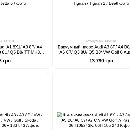
03L131111G
Артикул: 03L145100F
di A1 8X1/ A3 8P/ A4
Вакуумный насос Audi A3 8P/ A4 B8/
3 8U/ Q5 B8/ TT MK3/
A6 C7/ Q3 8U/ Q5 B8/ VW Golf 6 Audi
A1 8X1 / A3 / A3 8P / A4
A3 8P / A4 / A4 B8 / A5 / A5 B8 / A6 /
8 грн
13 790 грн
 A6 / A6 C6 / Q3 / Q3 8U
Q3 / Q3 8U / Q5 / Q5 B8 / VW / Golf / 
MK3 / VW / Golf / Golf 6
Jetta / Jetta 6 / Passat / Passat B6 /
Jetta / Jetta 6 /
B7 / Tiguan / Tiguan 2 / Beetl