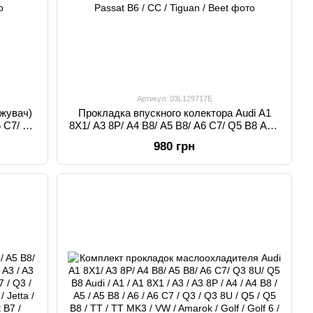
Артикул: 03L129717E
жувач)
Прокладка впускного колектора Audi A1
6 C7/ Q5
8X1/ A3 8P/ A4 B8/ A5 B8/ A6 C7/ Q5 B8 Audi
A4 / A4
/ A1 / A1 8X1 / A3 / A3 8P / A4 / A4 B8 / A5 /
980 грн
 B8 / TT
A5 B8 / A6 / A6 C7 / Q5 / Q5 B8 / TT / TT MK3
/ Jetta /
/ VW / Golf / Golf 6 / Jetta / Jetta 6 / Passat /
CC
Passat B6 / CC / Tiguan / Beet