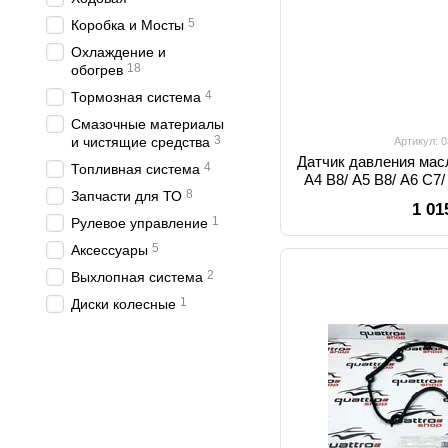
5
Коробка и Мосты
Охлаждение и
18
обогрев
4
Тормозная система
Смазочные материалы
3
и чистящие средства
Артикул: 
Датчик давления масл
4
Топливная система
A4 B8/ A5 B8/ A6 C7/
8
Запчасти для ТО
Q7 4M/ VW Arteon A1 /
1 01
A4 / A4 B8 / A5 / A5 B
1
Рулевое управление
C7 / A8 / A8 D4 / Q5 
5
Аксессуары
VW / Arteon / Gol
2
Выхлопная система
1
Диски колесные