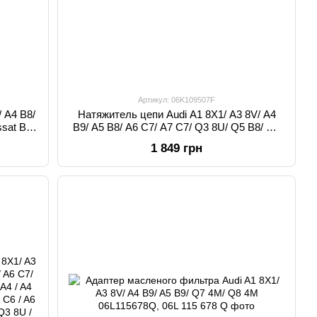
Артикул: 06K109507F
 A4 B8/
Натяжитель цепи Audi A1 8X1/ A3 8V/ A4
ssat B7
B9/ A5 B8/ A6 C7/ A7 C7/ Q3 8U/ Q5 B8/ Q7
4M 06K109507F, 06K 109 507 F
1 849 грн