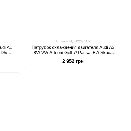
Артикул: 5Q0122101CN
udi A1
Патрубок охлаждения двигателя Audi A3
 D5/ Q3
8V/ VW Arteon/ Golf 7/ Passat B7/ Skoda
Karoq NU7/ Oktavia 5E 5Q0122101CN, 5Q0
2 952 грн
122 101 CN