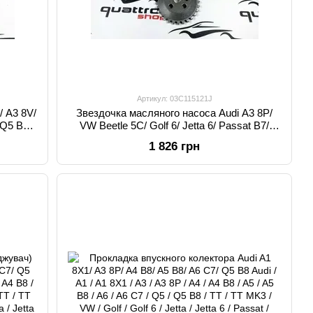
Артикул: 03C115121J
/ A3 8V/
Звездочка масляного насоса Audi A3 8P/
 Q5 B8/
VW Beetle 5C/ Golf 6/ Jetta 6/ Passat B7/
 A3 8V /
Tiguan 2 Audi / A3 / A3 8P / VW / Golf / Golf 6 /
1 826 грн
 A7 / A7
Golf 6 GTI / Jetta / Jetta 6 / Passat / Passat
Q7 4M /
B7 / Tiguan / Tiguan 2 / Beetle / Beetle 5C /
 6
Skoda / Oktavia / Oktavia 5E /