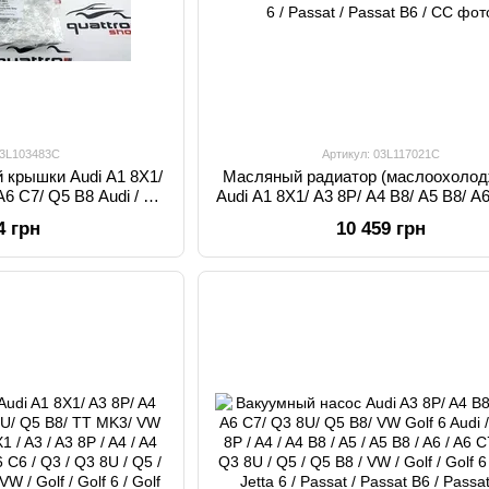
03L103483C
Артикул: 03L117021C
 крышки Audi A1 8X1/
Масляный радиатор (маслоохолод
A6 C7/ Q5 B8 Audi / A1
Audi A1 8X1/ A3 8P/ A4 B8/ A5 B8/ A
 A4 / A4 B8 / A5 / A5 B8
B8 Audi / A1 / A1 8X1 / A3 / A3 8P / 
4 грн
10 459 грн
 B8 / TT / TT MK3 / VW /
B8 / A5 / A5 B8 / A6 / A6 C7 / Q5 / Q5
 Jetta / Jetta 6 / Passat
/ TT MK3 / VW / Amarok / Golf / Golf 6 
/ CC / Tiguan
Jetta 6 / Passat / Passat B6 / 