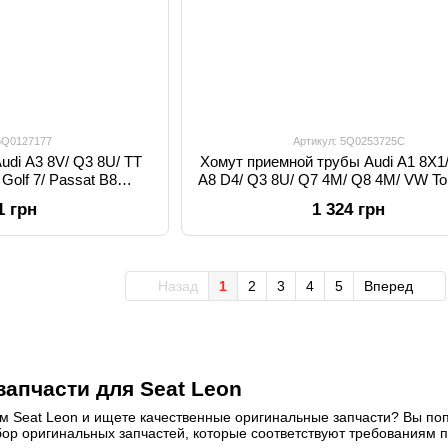
 5Q0127177
Артикул: 5Q0253725C
udi A3 8V/ Q3 8U/ TT
Хомут приемной трубы Audi A1 8X1/
Golf 7/ Passat B8
A8 D4/ Q3 8U/ Q7 4M/ Q8 4M/ VW To
 5Q0 127 177
Tiguan 2 5Q0253725C, 5Q0 253 7
1 грн
1 324 грн
Назад
1
2
3
4
5
Вперед
апчасти для Seat Leon
 Seat Leon и ищете качественные оригинальные запчасти? Вы поп
ор оригинальных запчастей, которые соответствуют требованиям 