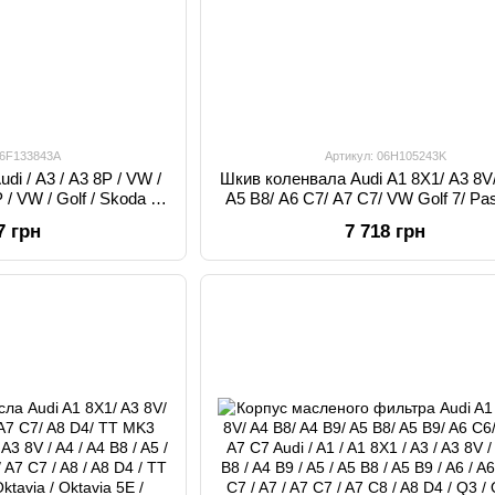
06F133843A
Артикул: 06H105243K
i / A3 / A3 8P / VW /
Шкив коленвала Audi A1 8X1/ A3 8V/
P / VW / Golf / Skoda /
A5 B8/ A6 C7/ A7 C7/ VW Golf 7/ Pa
3A, 06F 133 843 A
06H105243K, 06H 105 243 K
7 грн
7 718 грн