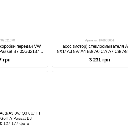
 09G321370
Артикул: 1K6955651
 коробки передач VW
Насос (мотор) стеклоомывателя A
6/ Passat B7 09G321370,
8X1/ A3 8V/ A4 B9/ A6 C7/ A7 C8/ A8
21 370
F3 1K6955651, 1K6 955 651
7 грн
3 231 грн