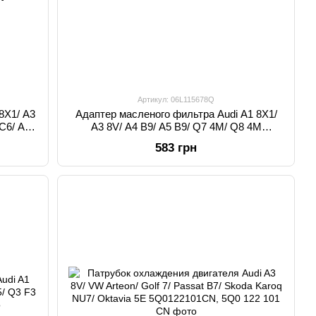
Артикул: 06L115678Q
8X1/ A3
Адаптер масленого фильтра Audi A1 8X1/
 C6/ A6
A3 8V/ A4 B9/ A5 B9/ Q7 4M/ Q8 4M
 8V / A4
06L115678Q, 06L 115 678 Q
583 грн
 A6 / A6
4 / Q3 /
Q5