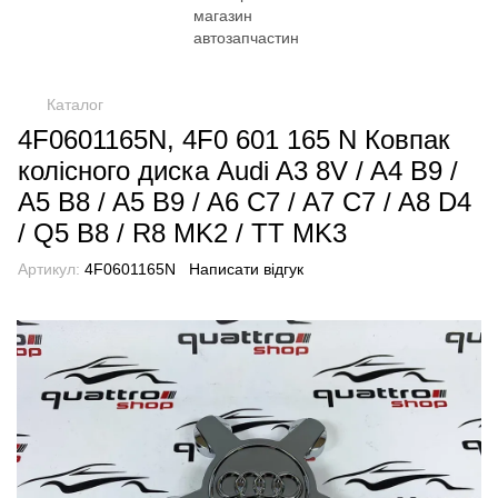
Каталог
4F0601165N, 4F0 601 165 N Ковпак
колісного диска Audi A3 8V / A4 B9 /
A5 B8 / A5 B9 / A6 C7 / A7 C7 / A8 D4
/ Q5 B8 / R8 MK2 / TT MK3
Артикул:
4F0601165N
Написати відгук