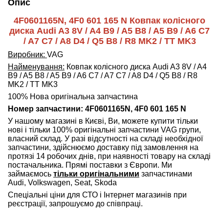
Опис
4F0601165N, 4F0 601 165 N Ковпак колісного
диска Audi A3 8V / A4 B9 / A5 B8 / A5 B9 / A6 C7
/ A7 C7 / A8 D4 / Q5 B8 / R8 MK2 / TT MK3
Виробник:
VAG
Найменування:
Ковпак колісного диска Audi A3 8V / A4
B9 / A5 B8 / A5 B9 / A6 C7 / A7 C7 / A8 D4 / Q5 B8 / R8
MK2 / TT MK3
100% Нова оригінальна запчастина
Номер запчастини: 4F0601165N, 4F0 601 165 N
У нашому магазині в Києві, Ви, можете купити тільки
нові і тільки 100% оригінальні запчастини VAG групи,
власний склад. У разі відсутності на складі необхідної
запчастини, здійснюємо доставку під замовлення на
протязі 14 робочих днів, при наявності товару на складі
постачальника. Прямі поставки з Європи. Ми
займаємось
тільки оригінальними
запчастинами
Audi, Volkswagen, Seat, Skoda
Спеціальні ціни для СТО і Інтернет магазинів при
реєстрації, запрошуємо до співпраці.