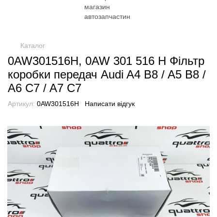
Каталог
0AW301516H, 0AW 301 516 H Фільтр
коробки передач Audi A4 B8 / A5 B8 /
A6 C7 / A7 C7
Артикул:
0AW301516H
Написати відгук