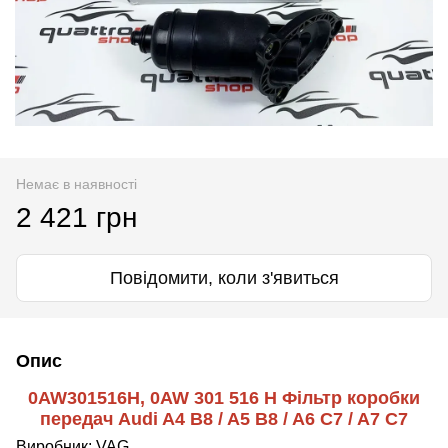
Немає в наявності
2 421 грн
Повідомити, коли з'явиться
Опис
0AW301516H, 0AW 301 516 H Фільтр коробки
передач Audi A4 B8 / A5 B8 / A6 C7 / A7 C7
Виробник:
VAG