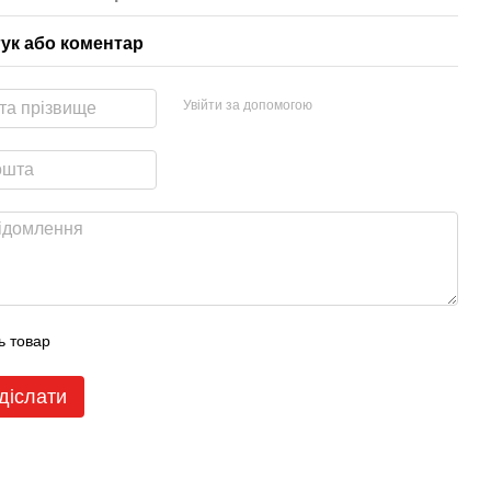
гук або коментар
Увійти за допомогою
ь товар
діслати