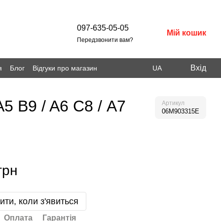
097-635-05-05
Мій кошик
Передзвонити вам?
Вхід
я
Блог
Відгуки про магазин
UA
5 B9 / A6 С8 / A7
Артикул
06M903315E
грн
ити, коли з'явиться
Оплата
Гарантія