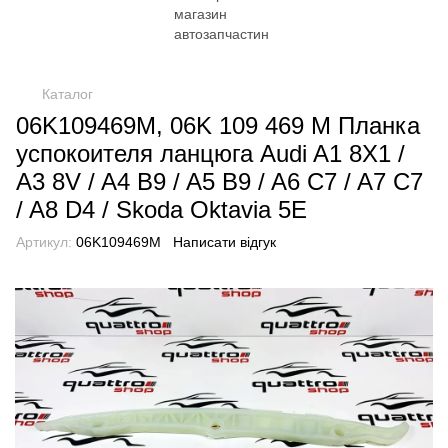
Каталог
06K109469M, 06K 109 469 M Планка
успокоителя ланцюга Audi A1 8X1 /
A3 8V / A4 B9 / A5 B9 / A6 C7 / A7 C7
/ A8 D4 / Skoda Oktavia 5E
Артикул:
06K109469M
Написати відгук