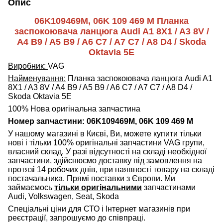
Опис
06K109469M, 06K 109 469 M Планка
заспокоювача ланцюга Audi A1 8X1 / A3 8V /
A4 B9 / A5 B9 / A6 C7 / A7 C7 / A8 D4 / Skoda
Oktavia 5E
Виробник:
VAG
Найменування:
Планка заспокоювача ланцюга Audi A1
8X1 / A3 8V / A4 B9 / A5 B9 / A6 C7 / A7 C7 / A8 D4 /
Skoda Oktavia 5E
100% Нова оригінальна запчастина
Номер запчастини: 06K109469M, 06K 109 469 M
У нашому магазині в Києві, Ви, можете купити тільки
нові і тільки 100% оригінальні запчастини VAG групи,
власний склад. У разі відсутності на складі необхідної
запчастини, здійснюємо доставку під замовлення на
протязі 14 робочих днів, при наявності товару на складі
постачальника. Прямі поставки з Європи. Ми
займаємось
тільки оригінальними
запчастинами
Audi, Volkswagen, Seat, Skoda
Спеціальні ціни для СТО і Інтернет магазинів при
реєстрації, запрошуємо до співпраці.