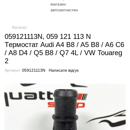
Каталог
059121113N, 059 121 113 N
Термостат Audi A4 B8 / A5 B8 / A6 C6
/ A8 D4 / Q5 B8 / Q7 4L / VW Touareg
2
Артикул:
059121113N
Написати відгук