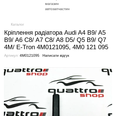
Каталог
Кріплення радіатора Audi A4 B9/ A5
B9/ A6 C8/ A7 C8/ A8 D5/ Q5 B9/ Q7
4M/ E-Tron 4M0121095, 4M0 121 095
Артикул:
4M0121095
Написати відгук