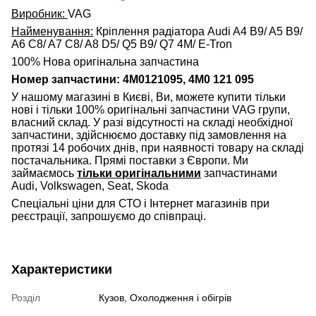
Виробник:
VAG
Найменування:
Кріплення радіатора Audi A4 B9/ A5 B9/
A6 C8/ A7 C8/ A8 D5/ Q5 B9/ Q7 4M/ E-Tron
100% Нова оригінальна запчастина
Номер запчастини: 4M0121095, 4M0 121 095
У нашому магазині в Києві, Ви, можете купити тільки
нові і тільки 100% оригінальні запчастини VAG групи,
власний склад. У разі відсутності на складі необхідної
запчастини, здійснюємо доставку під замовлення на
протязі 14 робочих днів, при наявності товару на складі
постачальника. Прямі поставки з Європи. Ми
займаємось
тільки оригінальними
запчастинами
Audi, Volkswagen, Seat, Skoda
Спеціальні ціни для СТО і Інтернет магазинів при
реєстрації, запрошуємо до співпраці.
Характеристики
Розділ
Кузов, Охолодження і обігрів