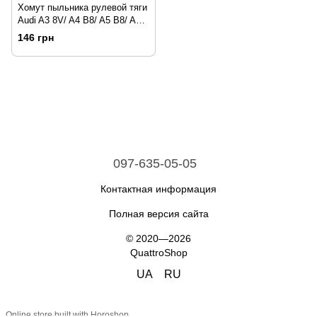
Хомут пыльника рулевой тяги
Audi A3 8V/ A4 B8/ A5 B8/ A6
С8/ Q3 8U/ Q7 4M/ Q8 4M Audi
146 грн
/ A3 / A3 8P / A3 8V / A4 / A4
B8 / A4 B9 / A5 / A5 B8 / A6 /
A6 C6 / A6 C7 / A6 С8 / A7 C7 /
A7 C8 / A8 D4 / A8 D5 / Q3 /
Q3 8U / Q7 / Q7 4M / Q8 / Q8
4M Audi / A3 / A3
097-635-05-05
Контактная информация
Полная версия сайта
© 2020—2026
QuattroShop
UA
RU
Online store built with Horoshop