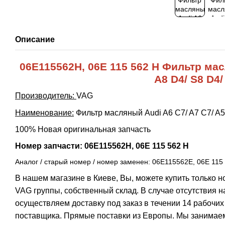
Описание
06E115562H, 06E 115 562 H Фильтр мас
A8 D4/ S8 D4
Производитель:
VAG
Наименование:
Фильтр масляный Audi A6 C7/ A7 C7/ A5
100% Новая оригинальная запчасть
Номер запчасти: 06E115562H, 06E 115 562 H
Аналог / старый номер / номер заменен: 06E115562E, 06E 115
В нашем магазине в Киеве, Вы, можете купить только 
VAG группы, собственный склад. В случае отсутствия н
осуществляем доставку под заказ в течении 14 рабочих
поставщика. Прямые поставки из Европы. Мы занимае