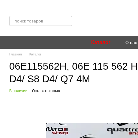
Перейти к основному контенту
Каталог
О нас
Главная
Каталог
06E115562H, 06E 115 562 H
D4/ S8 D4/ Q7 4M
В наличии
Оставить отзыв