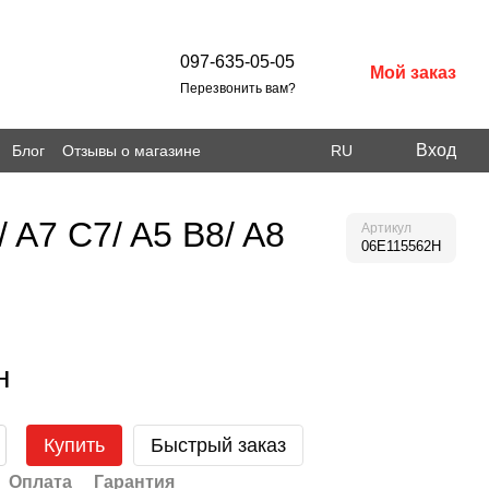
097-635-05-05
Мой заказ
Перезвонить вам?
Вход
Блог
Отзывы о магазине
RU
 A7 C7/ A5 B8/ A8
Артикул
06E115562H
н
Купить
Быстрый заказ
Оплата
Гарантия