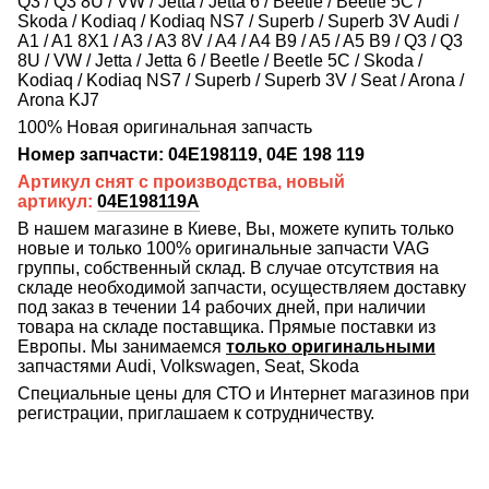
Q3 / Q3 8U / VW / Jetta / Jetta 6 / Beetle / Beetle 5C /
Skoda / Kodiaq / Kodiaq NS7 / Superb / Superb 3V Audi /
A1 / A1 8X1 / A3 / A3 8V / A4 / A4 B9 / A5 / A5 B9 / Q3 / Q3
8U / VW / Jetta / Jetta 6 / Beetle / Beetle 5C / Skoda /
Kodiaq / Kodiaq NS7 / Superb / Superb 3V / Seat / Arona /
Arona KJ7
100% Новая оригинальная запчасть
Номер запчасти: 04E198119, 04E 198 119
Артикул снят с производства, новый
артикул:
04E198119A
В нашем магазине в Киеве, Вы, можете купить только
новые и только 100% оригинальные запчасти VAG
группы, собственный склад. В случае отсутствия на
складе необходимой запчасти, осуществляем доставку
под заказ в течении 14 рабочих дней, при наличии
товара на складе поставщика. Прямые поставки из
Европы. Мы занимаемся
только оригинальными
запчастями Audi, Volkswagen, Seat, Skoda
Специальные цены для СТО и Интернет магазинов при
регистрации, приглашаем к сотрудничеству.